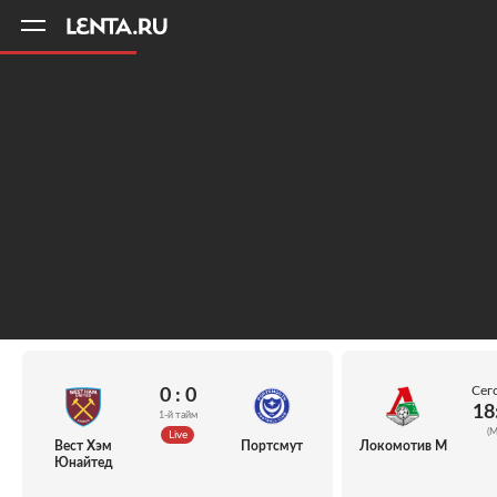
11
A
Сег
0 : 0
18
1-й тайм
(М
Live
Вест Хэм
Портсмут
Локомотив М
Юнайтед