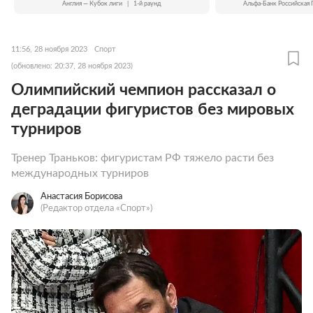
Англия — Кубок лиги
|
1-й раунд
Альфа-Банк Российская 
11:56, 28 ноября 2023
Спорт
(обновлено: 20:37, 28 ноября 2023)
Олимпийский чемпион рассказал о
деградации фигуристов без мировых
турниров
Тренер Траньков: фигуристам РФ тяжело расти без
международных турниров
Анастасия Борисова
(Редактор отдела «Спорт»)