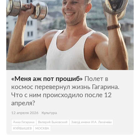
«Меня аж пот прошиб»
Полет в
космос перевернул жизнь Гагарина.
Что с ним происходило после 12
апреля?
12 апреля 2026
Культура
Анна Гагарина
Валерий Быковский
Завод имени И.А. Лихачева
КУЙБЫШЕВ
МОСКВА