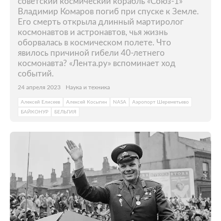
советский космический корабль «Союз-1»
Владимир Комаров погиб при спуске к Земле.
Его смерть открыла длинный мартиролог
космонавтов и астронавтов, чья жизнь
оборвалась в космическом полете. Что
явилось причиной гибели 40-летнего
космонавта? «Лента.ру» вспоминает ход
событий.
24 апреля 2023
Наука и техника
Алексей Елисеев
Алексей Косыгин
NASA
Аэропорт Шереметьево
БАЙКОНУР
БЕЛЬГИЯ