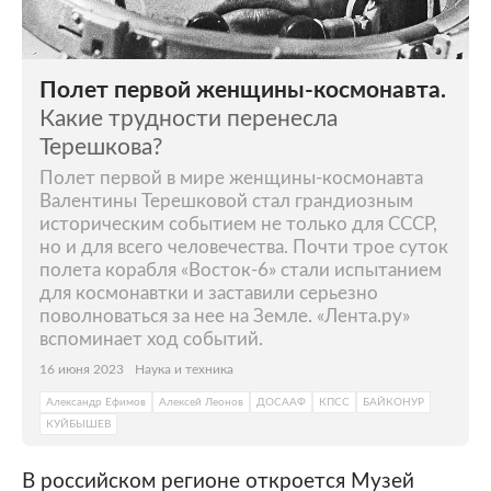
Полет первой женщины-космонавта.
Какие трудности перенесла
Терешкова?
Полет первой в мире женщины-космонавта
Валентины Терешковой стал грандиозным
историческим событием не только для СССР,
но и для всего человечества. Почти трое суток
полета корабля «Восток-6» стали испытанием
для космонавтки и заставили серьезно
поволноваться за нее на Земле. «Лента.ру»
вспоминает ход событий.
16 июня 2023
Наука и техника
Александр Ефимов
Алексей Леонов
ДОСААФ
КПСС
БАЙКОНУР
КУЙБЫШЕВ
В российском регионе откроется Музей