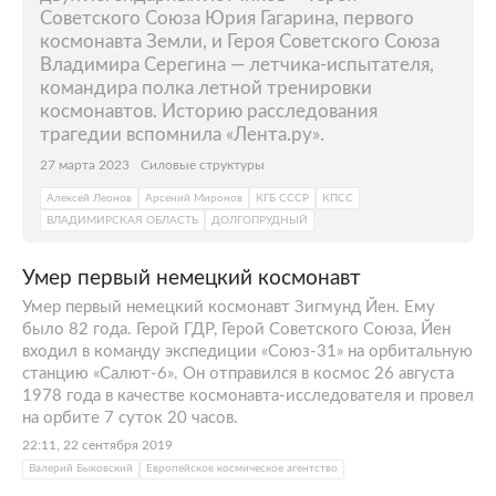
Советского Союза Юрия Гагарина, первого
космонавта Земли, и Героя Советского Союза
Владимира Серегина — летчика-испытателя,
командира полка летной тренировки
космонавтов. Историю расследования
трагедии вспомнила «Лента.ру».
27 марта 2023
Силовые структуры
Алексей Леонов
Арсений Миронов
КГБ СССР
КПСС
ВЛАДИМИРСКАЯ ОБЛАСТЬ
ДОЛГОПРУДНЫЙ
Умер первый немецкий космонавт
Умер первый немецкий космонавт Зигмунд Йен. Ему
было 82 года. Герой ГДР, Герой Советского Союза, Йен
входил в команду экспедиции «Союз-31» на орбитальную
станцию «Салют-6». Он отправился в космос 26 августа
1978 года в качестве космонавта-исследователя и провел
на орбите 7 суток 20 часов.
22:11, 22 сентября 2019
Валерий Быковский
Европейское космическое агентство