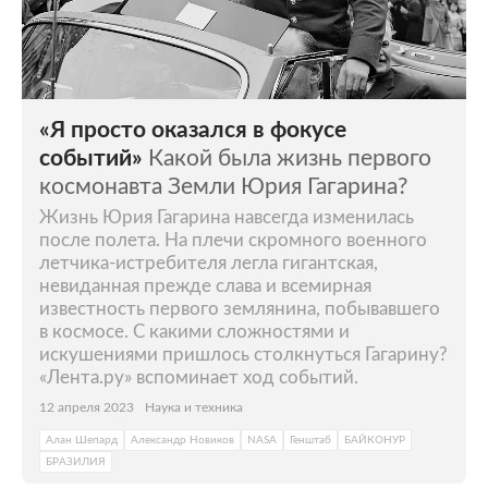
«Я просто оказался в фокусе
событий»
Какой была жизнь первого
космонавта Земли Юрия Гагарина?
Жизнь Юрия Гагарина навсегда изменилась
после полета. На плечи скромного военного
летчика-истребителя легла гигантская,
невиданная прежде слава и всемирная
известность первого землянина, побывавшего
в космосе. С какими сложностями и
искушениями пришлось столкнуться Гагарину?
«Лента.ру» вспоминает ход событий.
12 апреля 2023
Наука и техника
Алан Шепард
Александр Новиков
NASA
Генштаб
БАЙКОНУР
БРАЗИЛИЯ