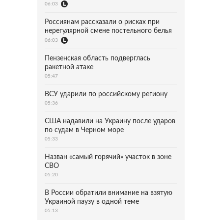
06:03
Россиянам рассказали о рисках при
нерегулярной смене постельного белья
06:03
Пензенская область подверглась
ракетной атаке
05:47
ВСУ ударили по российскому региону
05:36
США надавили на Украину после ударов
по судам в Черном море
05:33
Назван «самый горячий» участок в зоне
СВО
05:20
В России обратили внимание на взятую
Украиной паузу в одной теме
05:13