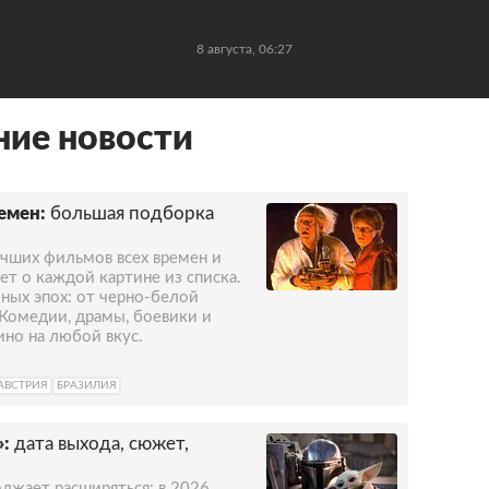
8 августа, 06:27
ие новости
емен:
большая подборка
учших фильмов всех времен и
ет о каждой картине из списка.
ных эпох: от черно-белой
 Комедии, драмы, боевики и
ино на любой вкус.
АВСТРИЯ
БРАЗИЛИЯ
:
дата выхода, сюжет,
олжает расширяться: в 2026