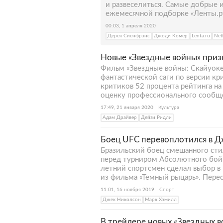
и развеселиться. Самые добрые 
ежемесячной подборке «Ленты.р
00:03, 1 апреля 2020
Дерек Сиенфрэнс
Джоди Комер
Lenta.ru
Netf
Новые «Звездные войны» при
Фильм «Звездные войны: Скайуок
фантастической саги по версии кр
критиков 52 процента рейтинга на
оценку профессионального сообще
17:49, 21 января 2020
Культура
Адам Драйвер
Дейзи Ридли
Боец UFC перевоплотился в Д
Бразильский боец смешанного сти
перед турниром Абсолютного бойц
летний спортсмен сделал выбор в
из фильма «Темный рыцарь». Перес
11:01, 16 ноября 2019
Спорт
Джек Николсон
Марк Хэмилл
В трейлере новых «Звездных в