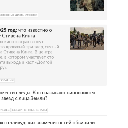
единённые Штаты Америки
25 год:
что известно о
 Стивена Кинга
их кинотеатрах начнут
Это кровавый триллер, снятый
 Стивена Кинга. В центре
, в котором участвует сто
та выхода и каст «Долгой
ру».
ЕРМАНИЯ
амести следы. Кого называют виновником
звезд с лица Земли?
ЖЕЛЕС
СОЕДИНЕННЫЕ ШТАТЫ
ах голливудских знаменитостей обвинили