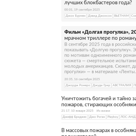
лучших блокбастеров года?
00:01, 19 сентября 2025
Джон Бурмен
Дэвид Джонсон
ВЬЕТНАМ
Со
Фильм «Долгая прогулка», 20
мрачном триллере по роману
В сентябре 2025 года в российск
показывать «Долгую прогулку». 
по мотивам одноименного романа
сюжета — смертельное испытание
молодых американцев. Сюжет, да
прогулки» — в материале «Ленты.
20:35, 16 сентября 2025
Джордж Ромеро
Джуди Грир
АВСТРАЛИЯ
Г
Уничтожить богачей и тайно з
пожаров, стирающих особняки 
21:17, 10 января 2025
Из жизни
Джефф Бриджес
Джо Роган
Playboy
ЛОС-АНД
В массовых пожарах в особняк