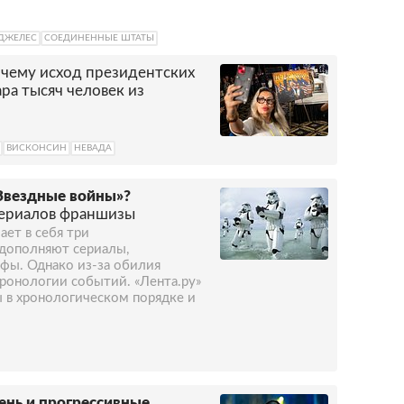
ДЖЕЛЕС
СОЕДИНЕННЫЕ ШТАТЫ
чему исход президентских
ра тысяч человек из
ВИСКОНСИН
НЕВАДА
Звездные войны»?
сериалов франшизы
ает в себя три
дополняют сериалы,
ы. Однако из-за обилия
 хронологии событий. «Лента.ру»
 в хронологическом порядке и
ень и прогрессивные