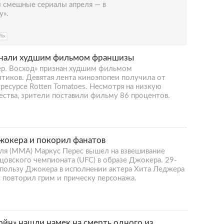
и смешные сериалы апреля — в
у».
lix
знали худшим фильмом франшизы
ер. Восход» признан худшим фильмом
итиков. Девятая лента киноэпопеи получила от
 ресурсе Rotten Tomatoes. Несмотря на низкую
ства, зрители поставили фильму 86 процентов.
жокера и покорил фанатов
ля (MMA) Маркус Перес вышел на взвешивание
овского чемпионата (UFC) в образе Джокера. 29-
 пользу Джокера в исполнении актера Хита Леджера
 повторил грим и прическу персонажа.
ойн» нашли намек на смерть одного из