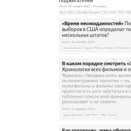
поджигателей
19:41, 10 января 2025
Из жизни
Билл Гейтс
Джефф Бриджес
Microsoft
ЛОС-АН
«Время неожиданностей»
По
выборов в США определит па
нескольких штатов?
00:01, 26 октября 2024
Азилия Бэнкс
Барак Обама
Kodak
McDonald's
В каком порядке смотреть «
Хронология всех фильмов и 
Франшиза «Звездных войн» включ
полнометражных трилогии — их 
мультфильмы и фильмы спин-офф
проектов есть риск запутаться в
публикует список всей франшизы
рассказывает о ее сюжете.
16:06, 21 февраля 2024
Адам Драйвер
Боб Фетт
Walt Disney
Бог-рогоносец, жена-оборот