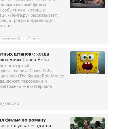
полнометражный фильм
 с событиями, которые
ц». «Лента.ру» рассказывает,
ец и Грогу»: когда выйдет,
ности.
Соединённые Штаты Америки
атных штанов»:
когда
лючениях Спанч Боба
йдет четвертый
приключениях Спанч Боба —
х штанов» (The SpongeBob Movie:
ода, сюжет, персонажи и
ометражки — в материале
ИДЕРЛАНДЫ
ял фильм по роману
ая прогулка» — один из