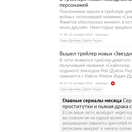
персонажей
Поклонники нашли в трейлере дев
войны», получившей название «Ска
Фанатов обеспокоил момент, в ко
моих друзей». Некоторые предполо
17:39, 23 октября 2019
Культура
Адам Драйвер
Дейзи Ридли
Вышел трейлер новых «Звездн
В сети появился трейлер девятого
получившей название «Скайуокер. 
седьмого эпизодов Рей (Дэйзи Рид
сражается с Кайло Реном (Адам Др
09:24, 22 октября 2019
Культура
Адам Драйвер
Дейзи Ридли
Главные сериалы месяца
Сер
проститутки и пьяная драка 
Если ваше лето выходит чересчу
вы совсем не на одной волне с с
решившими завалить зрителей 
релизами аккурат к началу осени.