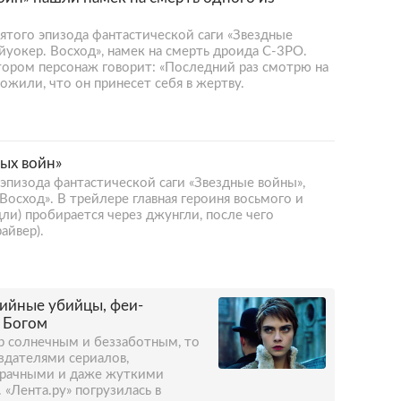
ятого эпизода фантастической саги «Звездные
йуокер. Восход», намек на смерть дроида C-3PO.
тором персонаж говорит: «Последний раз смотрю на
жили, что он принесет себя в жертву.
ых войн»
 эпизода фантастической саги «Звездные войны»,
Восход». В трейлере главная героиня восьмого и
ли) пробирается через джунгли, после чего
айвер).
ийные убийцы, феи-
с Богом
р солнечным и беззаботным, то
оздателями сериалов,
мрачными и даже жуткими
 «Лента.ру» погрузилась в