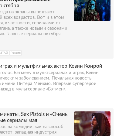
 октября
огда на экраны выползают
 всех возрастов. Вот и в этом
я, в частности, сериалами от
гана, а также новыми сезонами
а». Главные сериалы октября —
ИТАЙ
Россия
играх и мультфильмах актер Кевин Конрой
голос Бэтмену в мультсериалах и играх, Кевин
гическим заболеванием. Печальная новость
да имени Питера Мейхью. Впервые супергерой
назад в мультсериале «Бэтмен».
инаты, Sex Pistols и «Очень
ные сериалы мая
ос на комедии, как на способ
растет; западная индустрия