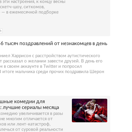
в эти настроения, к концу весны
скетч-шоу, ситкомов,
 — в ежемесячной подборке
Ь
6 тысяч поздравлений от незнакомцев в день
иел Харрисон с расстройством аутистического
 рассказал о желании завести друзей. В день его
 в своем аккаунте в Twitter и попросил
В итоге мальчика среди прочих поздравила Шерон
шные комедии для
: лучшие сериалы месяца
 комедию увеличивается в разы
 не многим отличается от
ов или лент-катастроф,
влечься от суровой реальности