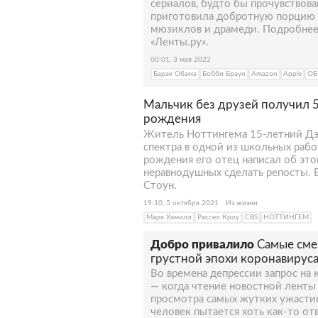
сериалов, будто бы прочувствова
приготовила добротную порцию 
мюзиклов и драмеди. Подробнее
«Ленты.ру».
00:01, 3 мая 2022
Барак Обама
Бобби Браун
Amazon
Apple
ОБ
Мальчик без друзей получил 5
рождения
Житель Ноттингема 15-летний Дэн
спектра в одной из школьных работ
рождения его отец написал об этом
неравнодушных сделать репосты. 
Стоун.
19:10, 5 октября 2021
Из жизни
Марк Хэмилл
Рассел Кроу
CBS
НОТТИНГЕМ
Добро привалило
Самые сме
грустной эпохи коронавируса
Во времена депрессии запрос на
— когда чтение новостной ленты
просмотра самых жутких ужастик
человек пытается хоть как-то от