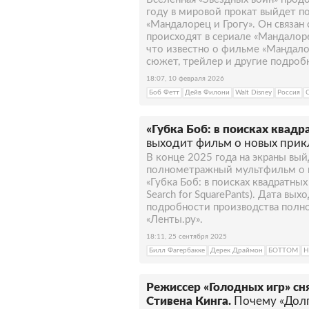
году в мировой прокат выйдет 
«Мандалорец и Грогу». Он связан
происходят в сериале «Мандалоре
что известно о фильме «Мандалор
сюжет, трейлер и другие подроб
18:07, 10 февраля 2026
Боб Фетт
Дейв Филони
Walt Disney
Россия
«Губка Боб: в поисках квадр
выходит фильм о новых прик
В конце 2025 года на экраны вы
полнометражный мультфильм о 
«Губка Боб: в поисках квадратны
Search for SquarePants). Дата вых
подробности производства полн
«Ленты.ру».
18:11, 25 сентября 2025
Билл Фагербакке
Дерек Драймон
БОТТОМ
Н
Режиссер «Голодных игр» сн
Стивена Кинга.
Почему «Долг