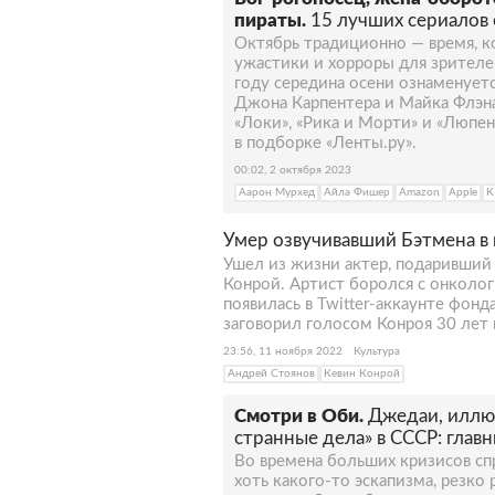
пираты.
15 лучших сериалов
Октябрь традиционно — время, к
ужастики и хорроры для зрителей
году середина осени ознаменуетс
Джона Карпентера и Майка Флэна
«Локи», «Рика и Морти» и «Люпен
в подборке «Ленты.ру».
00:02, 2 октября 2023
Аарон Мурхед
Айла Фишер
Amazon
Apple
К
Умер озвучивавший Бэтмена в 
Ушел из жизни актер, подаривший 
Конрой. Артист боролся с онколо
появилась в Twitter-аккаунте фон
заговорил голосом Конроя 30 лет 
23:56, 11 ноября 2022
Культура
Андрей Стоянов
Кевин Конрой
Смотри в Оби.
Джедаи, иллюм
странные дела» в СССР: глав
Во времена больших кризисов спр
хоть какого-то эскапизма, резко 