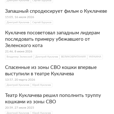
Дмитрий Куклачев
Сергей Бурунов
Запашный спродюсирует фильм о Куклачеве
15:05, 16 июля 2026
Дмитрий Куклачев
Сергей Бурунов
Куклачев посоветовал западным лидерам
последовать примеру убежавшего от
Зеленского кота
21:46, 8 июня 2026
Владимир Зеленский
Дмитрий Куклачев
ВЕЛИКОБРИТАНИЯ
УКРАИНА
Спасенные из зоны СВО кошки впервые
выступили в театре Куклачева
13:57, 20 марта 2026
Дмитрий Куклачев
Юрий Куклачев
Театр Куклачева решил пополнить труппу
кошками из зоны СВО
20:59, 27 июля 2025
Дмитрий Куклачев
Юрий Куклачев