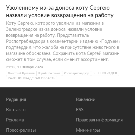
Уволенному из-за доноса коту Сергею
назвали условие возвращения на работу
Коту Сергею, которого уволили из магазина в
Зеленоградске из-за доноса, назвали условие
возвращения на работу. Представитель
Роспотребнадзора в комментарии изданию «Подъем»
подтвердил, что жалоба на присутствие животного в
магазине обоснована. Сохранить кота Сергей магазин
сможет в том случае, если сменит ассортимент.
21:12, 17 января 2024
Дмитрий Куклачев
Юрий Куклачев
Роспотребнадзор
ЗЕЛЕНОГРАДСК
КАЛИНИНГРАДСКАЯ ОБЛАСТЬ
Редакция
Вакансии
Контакты
RSS
Реклама
Правовая информация
Пресс-релизы
Мини-игры