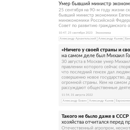
Умер бывший министр эконом
25 сентября на 90-м году жизни 
бывший министр экономики Евген
минэкономики Российской Федерац
Совет по развитию гражданского о
10:47, 25 сентября 2023
Экономика
Александр Архангельский
Александр Кынев
Бан
«Ничего у своей страны и св
на самом деле был Михаил Г
30 августа в Москве умер Михаил
правлении которого сейчас споря
что последний генсек дал людям
совершенно новое государство, д
огромной страны. Кем на самом 
рассуждают общественные деяте
11:54, 31 августа 2022
Александр Бовин
Александр Кынев
Еврокоми
Такого не было даже в СССР
хозяйства отчитался перед 
Отечественный агропром, несмот