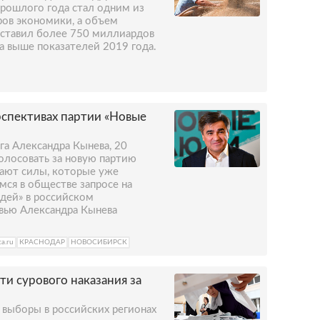
прошлого года стал одним из
ров экономики, а объем
оставил более 750 миллиардов
та выше показателей 2019 года.
спективах партии «Новые
а Александра Кынева, 20
олосовать за новую партию
вают силы, которые уже
ся в обществе запросе на
дей» в российском
вью Александра Кынева
ta.ru
КРАСНОДАР
НОВОСИБИРСК
и сурового наказания за
 выборы в российских регионах