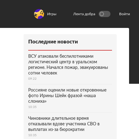
Игры
Лента добра
Войти
Последние новости
ВСУ атаковали беспилотниками
логистический центр в уральском
регионе. Начался пожар, эвакуированы
сотни человек
09:22
Россияне оценили новые откровенные
фото Ирины Шейк фразой «наша
слониха»
10:35
Чиновники длительное время
отказывали вдове участника СВО в
выплатах из-за бюрократии
10:35