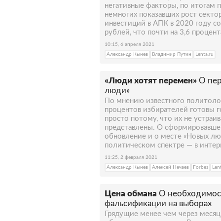
негативные факторы, по итогам 
немногих показавших рост секто
инвестиций в АПК в 2020 году с
рублей, что почти на 3,6 процен
10:15, 6 апреля 2021
Александр Кынев
Владимир Путин
Lenta.ru
«Люди хотят перемен»
О пер
люди»
По мнению известного политолог
процентов избирателей готовы г
просто потому, что их не устраи
представлены. О сформировавшем
обновление и о месте «Новых лю
политическом спектре — в интер
11:25, 2 февраля 2021
Александр Кынев
Алексей Нечаев
Forbes
Len
Цена обмана
О необходимост
фальсификации на выборах
Грядущие менее чем через месяц