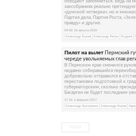
обещают запомниться. Ведь на м
заксобраниях реально претендую
«думской четверки», но и множес
Партия дела, Партия Роста, «Зеле
правду» и другие.
09:00, 26 августа 2020
Александр Кынев
Александр Репин
Госдума
Пилот на вылет
Пермский гу
череде увольняемых глав рег
В Пермском крае сменился руков
недавно собиравшийся переизбир
добровольно отправился в отста
перестановки подготовкой к гря
губернаторским, сколько президе
Басаргин не будет последним ув
17:36, 6 февраля 2017
Александр Григоренко
Александр Кынев
Адми
Назад