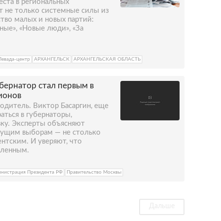
еста в региональных
т не только системные силы из
тво малых и новых партий:
ные», «Новые люди», «За
Левада-центр
АРХАНГЕЛЬСК
АРХАНГЕЛЬСКАЯ ОБЛАСТЬ
бернатор стал первым в
ионов
одитель. Виктор Басаргин, еще
аться в губернаторы,
вку. Эксперты объясняют
дущим выборам — не столько
нтским. И уверяют, что
оленным.
нистрация Президента РФ
Правительство Москвы
Дальше