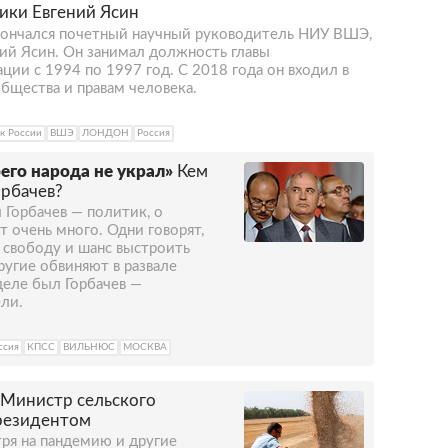
ики Евгений Ясин
скончался почетный научный руководитель НИУ ВШЭ,
ий Ясин. Он занимал должность главы
ии с 1994 по 1997 год. С 2018 года он входил в
бщества и правам человека.
к России
ВШЭ
ЛОНДОН
Россия
оего народа не украл»
Кем
орбачев?
 Горбачев — политик, о
т очень много. Одни говорят,
 свободу и шанс выстроить
ругие обвиняют в развале
деле был Горбачев —
ли.
ссия
КПСС
ВИЛЬНЮС
МОСКВА
Министр сельского
президентом
ря на пандемию и другие