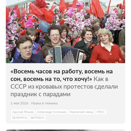
«Восемь часов на работу, восемь на
сон, восемь на то, что хочу!»
Как в
СССР из кровавых протестов сделали
праздник с парадами
1 мая 2026
Наука и техника
Адольф Фишер
Александр Соловьев
Кировский завод
КПСС
БЕЛАРУСЬ
ВИТЕБСК