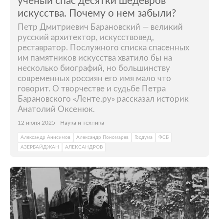
ученый спас десятки шедевров
искусства. Почему о нем забыли?
Петр Дмитриевич Барановский — великий
русский архитектор, искусствовед,
реставратор. Послужного списка спасенных
им памятников искусства хватило бы на
несколько биографий, но большинству
современных россиян его имя мало что
говорит. О творчестве и судьбе Петра
Барановского «Ленте.ру» рассказал историк
Анатолий Оксенюк.
12 июня 2025
Наука и техника
Александр Анисимов
Александр Пономарев
Госдума
ФСБ
АЗЕРБАЙДЖАН
АЛЕКСАНДРОВ