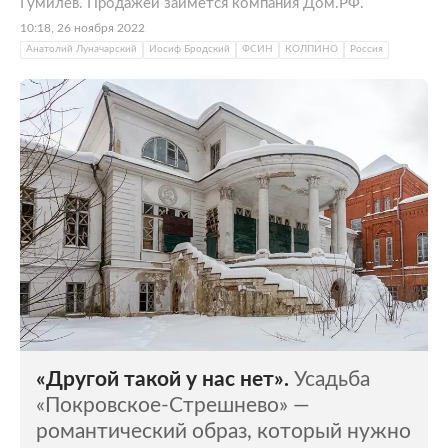
Гумилев. Продажей займется компания Дом.РФ.
10:18, 26 ноября 2022
Анатолий Луначарский
Иосиф Бродский
ФСИН
КОЛПИНО
Россия
«Другой такой у нас нет».
Усадьба
«Покровское-Стрешнево» —
романтический образ, который нужно