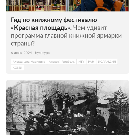
Гид по книжному фестивалю
«Красная площадь».
Чем удивит
программа главной книжной ярмарки
страны?
6 июня 2024
Культура
Александра Маринина
Алексей Гориболь
МГУ
РАН
ИСЛАНДИЯ
КОМИ