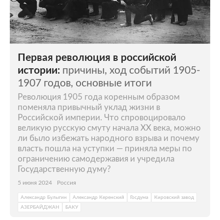
Первая революция в российской
истории:
причины, ход событий 1905-
1907 годов, основные итоги
Революция 1905 года коренным образом
поменяла привычный уклад жизни в
Российской империи. Что спровоцировало
великую русскую смуту начала XX века, можно
ли было избежать народного взрыва и почему
власть пошла на уступки — приняла меры по
ограничению самодержавия и учредила
Государственную думу?
5 июня 2024
Россия
Александр Булыгин
Александр Керенский
Госдума
Кировский завод
АЗЕРБАЙДЖАН
БАКУ