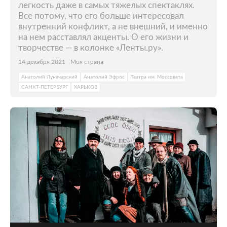
легкость даже в самых тяжелых спектаклях.
Все потому, что его больше интересовал
внутренний конфликт, а не внешний, и именно
на нем расставлял акценты. О его жизни и
творчестве — в колонке «Ленты.ру».
14 декабря 2021
Моя страна
Анатолий Луначарский
Анатолий Эфрос
Театра им. Моссовета
САНКТ-ПЕТЕРБУРГ
ХАРЬКОВ