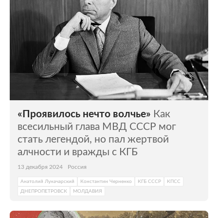
«Проявилось нечто волчье»
Как
всесильный глава МВД СССР мог
стать легендой, но пал жертвой
алчности и вражды с КГБ
13 декабря 2024
Россия
Анатолий Луначарский
Константин Черненко
КГБ СССР
КПСС
ДНЕПРОПЕТРОВСК
МОЛДАВИЯ