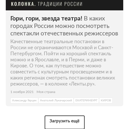
Гори, гори, звезда театра!
В каких
городах России можно посмотреть
спектакли отечественных режиссеров
Качественные театральные постановки в
России не ограничиваются Москвой и Санкт-
Петербургом. Пойти на хороший спектакль
можно и в Ярославле, и в Перми, и даже в
Кирове. О том, как путешествие можно
совместить с культурным просвещением и в
каких регионах смотреть постановки великих
режиссеров, — в колонке «Ленты.ру».
1 ноября 2021
Моя страна
Александр Герцен
Анатолий Луначарский
ЕКАТЕРИНБУРГ
КИРОВ
Загрузить ещё