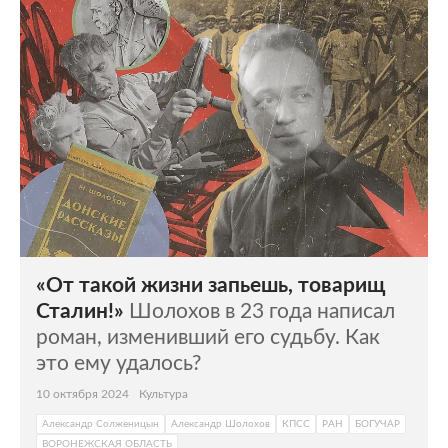
«От такой жизни запьешь, товарищ
Сталин!»
Шолохов в 23 года написал
роман, изменивший его судьбу. Как
это ему удалось?
10 октября 2024
Культура
Александр Солженицын
Александр Шолохов
КПСС
РАН
БОГУЧАР
ВОРОНЕЖСКАЯ ОБЛАСТЬ