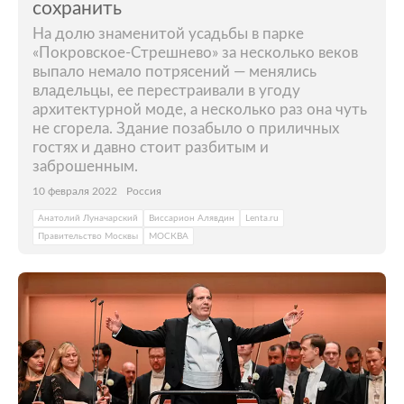
сохранить
На долю знаменитой усадьбы в парке
«Покровское-Стрешнево» за несколько веков
выпало немало потрясений — менялись
владельцы, ее перестраивали в угоду
архитектурной моде, а несколько раз она чуть
не сгорела. Здание позабыло о приличных
гостях и давно стоит разбитым и
заброшенным.
10 февраля 2022
Россия
Анатолий Луначарский
Виссарион Алявдин
Lenta.ru
Правительство Москвы
МОСКВА