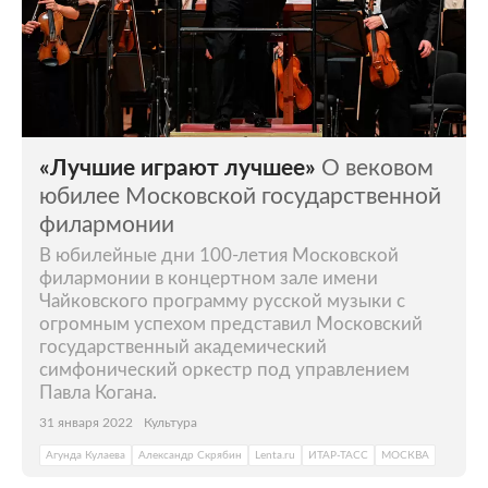
«Лучшие играют лучшее»
О вековом
юбилее Московской государственной
филармонии
В юбилейные дни 100-летия Московской
филармонии в концертном зале имени
Чайковского программу русской музыки с
огромным успехом представил Московский
государственный академический
симфонический оркестр под управлением
Павла Когана.
31 января 2022
Культура
Агунда Кулаева
Александр Скрябин
Lenta.ru
ИТАР-ТАСС
МОСКВА