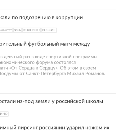
жали по подозрению в коррупции
комитет
ФСБ
КОЛПИНО
РОССИЯ
орительный футбольный матч между
в девятый раз в ходе спортивной программы
экономического форума состоялся
тч «От Сердца к Сердцу». Об этом в своем
 Госдумы от Санкт-Петербурга Михаил Романов.
остали из-под земли у российской школы
ПИНО
имный пирсинг россиянин ударил ножом их