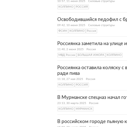
10:57, 11 июня 2025
Силовые структуры
КОЛПИНО
РОССИЯ
Освободившийся педофил с б
09:42, 10 июня 2025
Силовые структуры
ФСИН
КОЛПИНО
Россия
Россиянка заметила на улице 
11:40, 2 июня 2025
Россия
МВД России
БОЛЬШАЯ ИЖОРА
КОЛПИНО
Россиянка оставила коляску с
ради пива
11:18, 27 мая 2025
Россия
КОЛПИНО
РОССИЯ
В Мурманске спецназ начал го
23:13, 30 марта 2025
Россия
КОЛПИНО
МУРМАНСК
В российском городе пьяную 