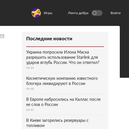
Игры
Лента добра
Войти
Последние новости
Украина попросила Илона Маска
разрешить использование Starlink для
ударов вглубь России. Что он ответил?
03:34
Косметическую компанию известного
блогера ликвидируют в России
04:48
В Европе набросились на Каллас после
ее слов о России
04:47
В Киеве загорелись резервуары с
топливом