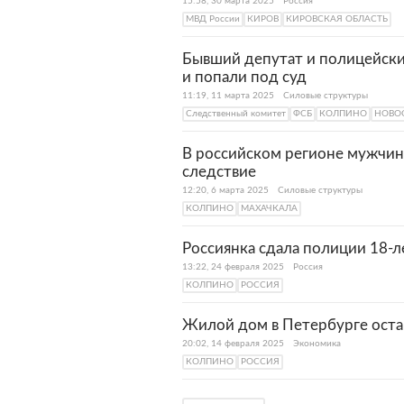
15:58, 30 марта 2025
Россия
МВД России
КИРОВ
КИРОВСКАЯ ОБЛАСТЬ
Бывший депутат и полицейский
и попали под суд
11:19, 11 марта 2025
Силовые структуры
Следственный комитет
ФСБ
КОЛПИНО
НОВО
В российском регионе мужчин
следствие
12:20, 6 марта 2025
Силовые структуры
КОЛПИНО
МАХАЧКАЛА
Россиянка сдала полиции 18-л
13:22, 24 февраля 2025
Россия
КОЛПИНО
РОССИЯ
Жилой дом в Петербурге остав
20:02, 14 февраля 2025
Экономика
КОЛПИНО
РОССИЯ