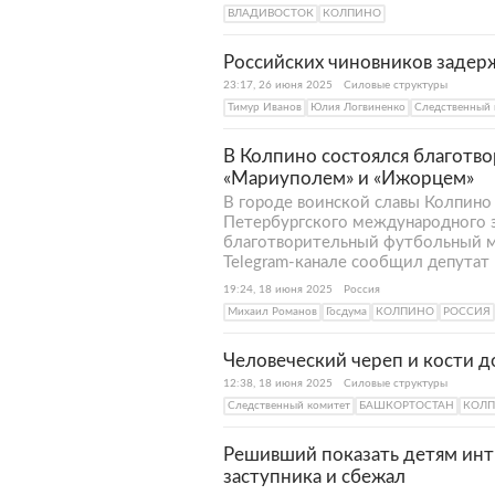
ВЛАДИВОСТОК
КОЛПИНО
Российских чиновников задер
23:17, 26 июня 2025
Силовые структуры
Тимур Иванов
Юлия Логвиненко
Следственный 
В Колпино состоялся благотв
«Мариуполем» и «Ижорцем»
В городе воинской славы Колпино 
Петербургского международного 
благотворительный футбольный ма
Telegram-канале сообщил депутат
19:24, 18 июня 2025
Россия
Михаил Романов
Госдума
КОЛПИНО
РОССИЯ
Человеческий череп и кости д
12:38, 18 июня 2025
Силовые структуры
Следственный комитет
БАШКОРТОСТАН
КОЛ
Решивший показать детям инт
заступника и сбежал