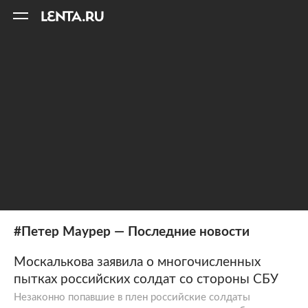
11
A
#Петер Маурер — Последние новости
Москалькова заявила о многочисленных
пытках российских солдат со стороны СБУ
Незаконно попавшие в плен российские солдаты