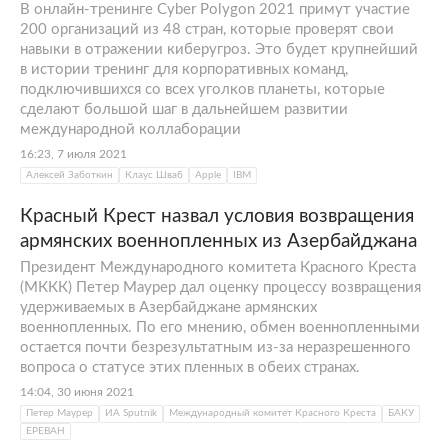
В онлайн-тренинге Cyber Polygon 2021 примут участие
200 организаций из 48 стран, которые проверят свои
навыки в отражении киберугроз. Это будет крупнейший
в истории тренинг для корпоративных команд,
подключившихся со всех уголков планеты, которые
сделают большой шаг в дальнейшем развитии
международной коллаборации
16:23, 7 июля 2021
Алексей Заботкин
Клаус Шваб
Apple
IBM
Красный Крест назвал условия возвращения
армянских военнопленных из Азербайджана
Президент Международного комитета Красного Креста
(МККК) Петер Маурер дал оценку процессу возвращения
удерживаемых в Азербайджане армянских
военнопленных. По его мнению, обмен военнопленными
остается почти безрезультатным из-за неразрешенного
вопроса о статусе этих пленных в обеих странах.
14:04, 30 июня 2021
Петер Маурер
ИА Sputnik
Международный комитет Красного Креста
БАКУ
ЕРЕВАН