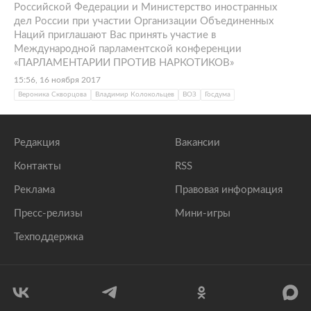
Российской Федерации и Министерство иностранных
дел России при участии Организации Объединенных
Наций приглашают Вас принять участие в
Международной парламентской конференции
«ПАРЛАМЕНТАРИИ ПРОТИВ НАРКОТИКОВ»
15:56, 16 ноября 2017
Вероника Скворцова
Владимир Колокольцев
ВОЗ
Госдума
Редакция
Вакансии
Контакты
RSS
Реклама
Правовая информация
Пресс-релизы
Мини-игры
Техподдержка