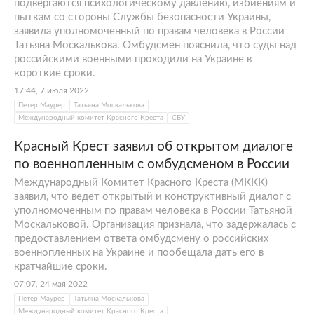
подвергаются психологическому давлению, избиениям и
пыткам со стороны Службы безопасности Украины,
заявила уполномоченный по правам человека в России
Татьяна Москалькова. Омбудсмен пояснила, что суды над
российскими военными проходили на Украине в
короткие сроки.
17:44, 7 июля 2022
Петер Маурер
Татьяна Москалькова
Международный комитет Красного Креста
СБУ
Красный Крест заявил об открытом диалоге
по военнопленным с омбудсменом в России
Международный Комитет Красного Креста (МККК)
заявил, что ведет открытый и конструктивный диалог с
уполномоченным по правам человека в России Татьяной
Москальковой. Организация признала, что задержалась с
предоставлением ответа омбудсмену о российских
военнопленных на Украине и пообещала дать его в
кратчайшие сроки.
07:07, 24 мая 2022
Петер Маурер
Татьяна Москалькова
Международный комитет Красного Креста