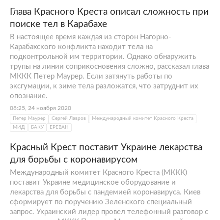
Глава Красного Креста описал сложность при
поиске тел в Карабахе
В настоящее время каждая из сторон Нагорно-
Карабахского конфликта находит тела на
подконтрольной им территории. Однако обнаружить
трупы на линии соприкосновения сложно, рассказал глава
МККК Петер Маурер. Если затянуть работы по
эксгумации, к зиме тела разложатся, что затруднит их
опознание.
08:25, 24 ноября 2020
Петер Маурер
Сергей Лавров
Международный комитет Красного Креста
МИД
БАКУ
ЕРЕВАН
Красный Крест поставит Украине лекарства
для борьбы с коронавирусом
Международный комитет Красного Креста (МККК)
поставит Украине медицинское оборудование и
лекарства для борьбы с пандемией коронавируса. Киев
сформирует по поручению Зеленского специальный
запрос. Украинский лидер провел телефонный разговор с