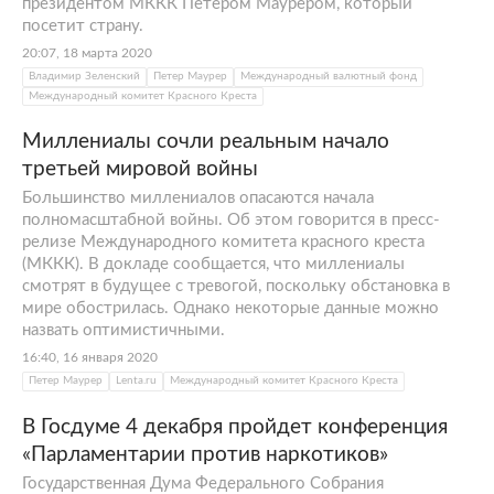
президентом МККК Петером Маурером, который
посетит страну.
20:07, 18 марта 2020
Владимир Зеленский
Петер Маурер
Международный валютный фонд
Международный комитет Красного Креста
Миллениалы сочли реальным начало
третьей мировой войны
Большинство миллениалов опасаются начала
полномасштабной войны. Об этом говорится в пресс-
релизе Международного комитета красного креста
(МККК). В докладе сообщается, что миллениалы
смотрят в будущее с тревогой, поскольку обстановка в
мире обострилась. Однако некоторые данные можно
назвать оптимистичными.
16:40, 16 января 2020
Петер Маурер
Lenta.ru
Международный комитет Красного Креста
В Госдуме 4 декабря пройдет конференция
«Парламентарии против наркотиков»
Государственная Дума Федерального Собрания