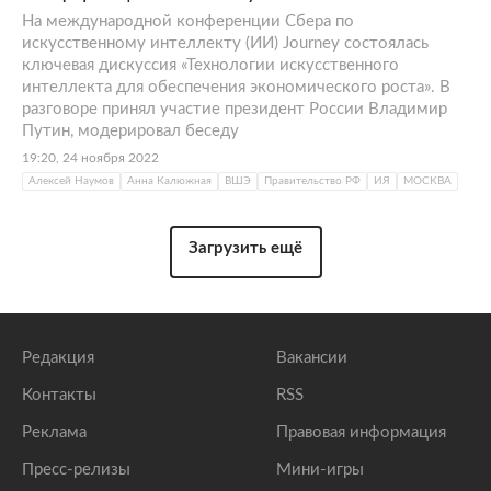
На международной конференции Сбера по
искусственному интеллекту (ИИ) Journey состоялась
ключевая дискуссия «Технологии искусственного
интеллекта для обеспечения экономического роста». В
разговоре принял участие президент России Владимир
Путин, модерировал беседу
19:20, 24 ноября 2022
Алексей Наумов
Анна Калюжная
ВШЭ
Правительство РФ
ИЯ
МОСКВА
Загрузить ещё
Редакция
Вакансии
Контакты
RSS
Реклама
Правовая информация
Пресс-релизы
Мини-игры