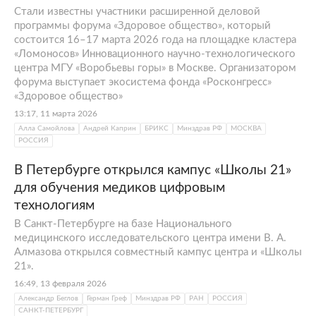
Стали известны участники расширенной деловой
программы форума «Здоровое общество», который
состоится 16–17 марта 2026 года на площадке кластера
«Ломоносов» Инновационного научно-технологического
центра МГУ «Воробьевы горы» в Москве. Организатором
форума выступает экосистема фонда «Росконгресс»
«Здоровое общество»
13:17, 11 марта 2026
Алла Самойлова
Андрей Каприн
БРИКС
Минздрав РФ
МОСКВА
РОССИЯ
В Петербурге открылся кампус «Школы 21»
для обучения медиков цифровым
технологиям
В Санкт-Петербурге на базе Национального
медицинского исследовательского центра имени В. А.
Алмазова открылся совместный кампус центра и «Школы
21».
16:49, 13 февраля 2026
Александр Беглов
Герман Греф
Минздрав РФ
РАН
РОССИЯ
САНКТ-ПЕТЕРБУРГ