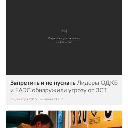
Мир
Бывший СССР
Экономика
Силовые структуры
Наука и техника
Спорт
Культура
Интернет и СМИ
Ценности
Путешествия
Из жизни
Среда обитания
Запретить и не пускать
Лидеры ОДКБ
Забота о себе
Авто
и ЕАЭС обнаружили угрозу от ЗСТ
22 декабря 2015
Бывший СССР