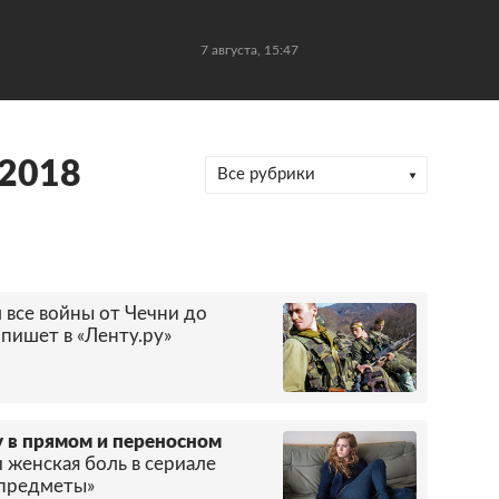
7 августа, 15:47
 2018
Все рубрики
все войны от Чечни до
 пишет в «Ленту.ру»
у в прямом и переносном
 женская боль в сериале
 предметы»