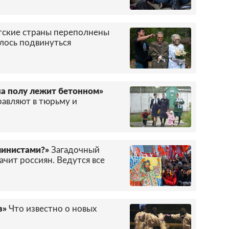
тские страны переполнены
ось подвинуться
 на полу лежит бетонном»
авляют в тюрьму и
алинистами?»
Загадочный
чит россиян. Ведутся все
з»
Что известно о новых