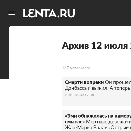
11
A
Архив 12 июля
167 материалов
Смерти вопреки
Он прошел 
Донбасса и выжил. А теперь
00:01, 12 июля 2018
«Эми обнажилась на камер
смысле»
Мертвые девочки и
Жан-Марка Валле «Острые