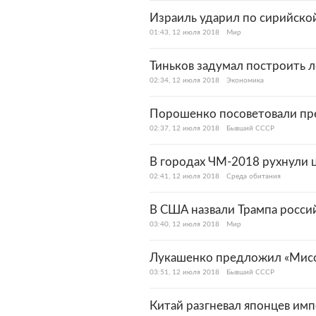
Израиль ударил по сирийско
01:43, 12 июля 2018
Мир
Тиньков задумал построить л
02:34, 12 июля 2018
Экономика
Порошенко посоветовали прек
02:37, 12 июля 2018
Бывший СССР
В городах ЧМ-2018 рухнули 
02:41, 12 июля 2018
Среда обитания
В США назвали Трампа росси
03:40, 12 июля 2018
Мир
Лукашенко предложил «Мисс 
03:51, 12 июля 2018
Бывший СССР
Китай разгневал японцев им