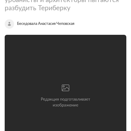
разбудить Териберку
Беседовала Анастасия Чеповская