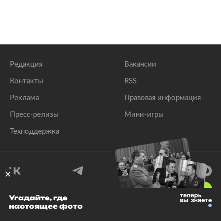
Редакция
Вакансии
Контакты
RSS
Реклама
Правовая информация
Пресс-релизы
Мини-игры
Техподдержка
18
+
Угадайте, где
настоящее фото
© 1999–2026 Все права защищены.
ООО «Лента.Ру»