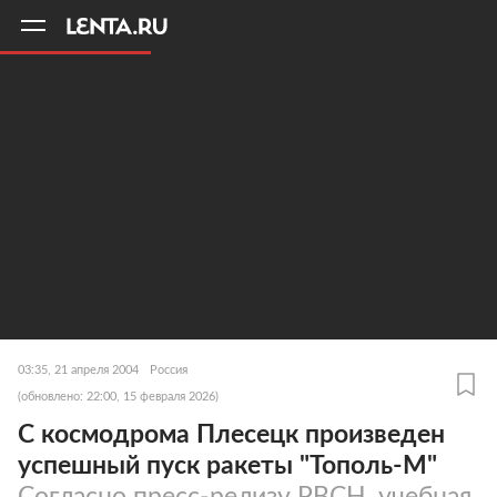
11
A
03:35, 21 апреля 2004
Россия
(обновлено: 22:00, 15 февраля 2026)
С космодрома Плесецк произведен
успешный пуск ракеты "Тополь-М"
Согласно пресс-релизу РВСН, учебная