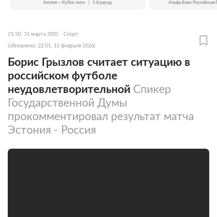
Англия — Кубок лиги
|
1-й раунд
Альфа-Банк Российская 
21:50, 31 марта 2005
Спорт
(обновлено: 22:01, 15 февраля 2026)
Борис Грызлов считает ситуацию в
российском футболе
неудовлетворительной
Спикер
Государственной Думы
прокомментировал результат матча
Эстония - Россия