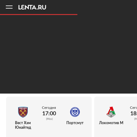
11
A
Сегодня
Сег
17:00
18
(Мск)
(М
Вест Хэм
Портсмут
Локомотив М
Юнайтед