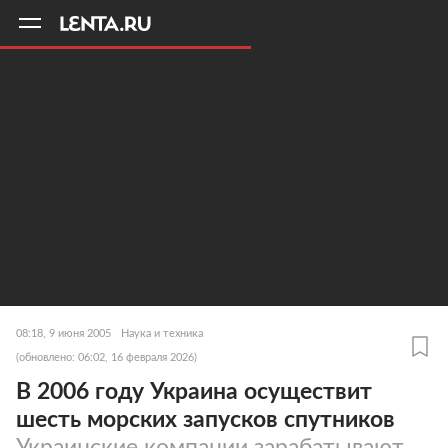
11
A
08:18, 9 июня 2005
Наука и техника
(обновлено: 06:02, 16 февраля 2026)
В 2006 году Украина осуществит
шесть морских запусков спутников
Украинские компании зарабатывают