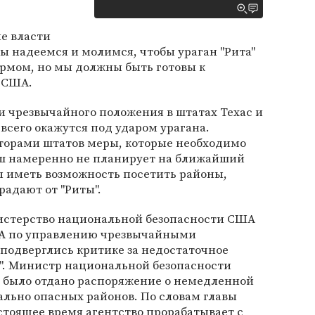
е власти
ы надеемся и молимся, чтобы ураган "Рита"
рмом, но мы должны быть готовы к
т США.
и чрезвычайного положения в штатах Техас и
всего окажутся под ударом урагана.
аторами штатов меры, которые необходимо
Буш намеренно не планирует на ближайший
ы иметь возможность посетить районы,
радают от "Риты".
нистерство национальной безопасности США
ША по управлению чрезвычайными
подверглись критике за недостаточное
а". Министр национальной безопасности
 было отдано распоряжение о немедленной
льно опасных районов. По словам главы
тоящее время агентство прорабатывает с