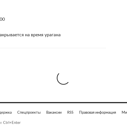
000
акрывается на время урагана
держка
Спецпроекты
Вакансии
RSS
Правовая информация
Ми
е
Ctrl+Enter