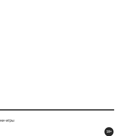
ни-игры
18+