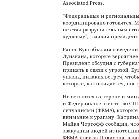
Associated Press.
"Федеральные и региональны
координировано готовятся. М
не стал разрушительным што
худшему", - заявил президен
Ранее Буш объявил о введени
Луизиана, которые вероятнее 
Президент обсудил с губерн
принять в связи с угрозой. 
уикэнд никаких встреч, чтоб
которые, как ожидается, пост
Не остаются в стороне и ми
и Федеральное агентство С
ситуациями (ФЕМА), которые 
внимание к урагану "Катрин
Майкл Чертофф сообщил, что
эвакуации людей из потенциа
ФЕМА Дэвида Полисона, в нас