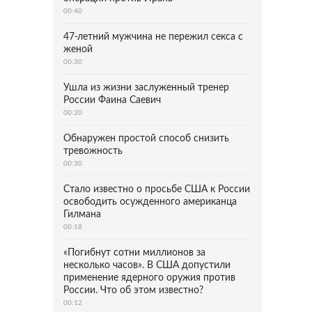
00:40
47-летний мужчина не пережил секса с
женой
00:30
Ушла из жизни заслуженный тренер
России Фаина Саевич
00:20
Обнаружен простой способ снизить
тревожность
00:30
Стало известно о просьбе США к России
освободить осужденного американца
Гилмана
00:18
«Погибнут сотни миллионов за
несколько часов». В США допустили
применение ядерного оружия против
России. Что об этом известно?
00:12