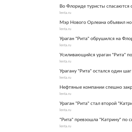
Во Флориде туристы спасаются 
lenta.ru
Мэр Нового Орлеана объявил н
lenta.ru
Ураган "Рита" обрушился на Фло
lenta.ru
Усиливающийся ураган "Рита" п
lenta.ru
Урагану "Рита" остался один ша
lenta.ru
Нефтяные компании спешно закр
lenta.ru
Ураган "Рита" стал второй "Катр
lenta.ru
"Рита" превзошла "Катрину" по с
lenta.ru