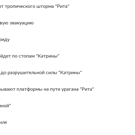
от тропического шторма "Рита"
овую эвакуацию
риду
ойдет по стопам "Катрины"
г до разрушительной силы "Катрины"
ывают платформы на пути урагана "Рита"
иной"
иле