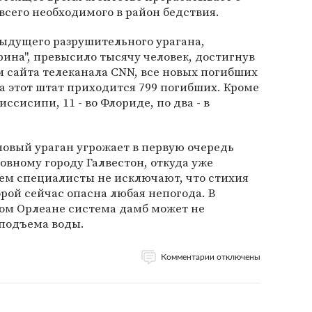
всего необходимого в район бедствия.
ыдущего разрушительного урагана,
ина", превысило тысячу человек, достигнув
 сайта телеканала CNN, все новых погибших
на этот штат приходится 799 погибших. Кроме
иссисипи, 11 - во Флориде, по два - в
новый ураган угрожает в первую очередь
ровному городу Галвестон, откуда уже
тем специалисты не исключают, что стихия
орой сейчас опасна любая непогода. В
ом Орлеане система дамб может не
подъема воды.
Комментарии отключены