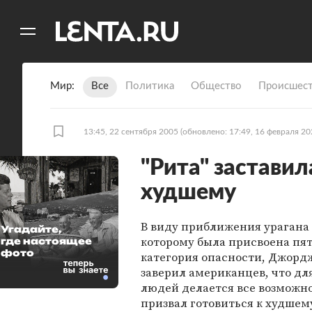
11
A
Мир
Все
Политика
Общество
Происшест
13:45, 22 сентября 2005
(обновлено: 17:49, 16 февраля 20
"Рита" заставил
худшему
В виду приближения урагана 
Угадайте,
которому была присвоена пя
где настоящее
фото
категория опасности, Джорд
заверил американцев, что дл
людей делается все возможно
призвал готовиться к худшем