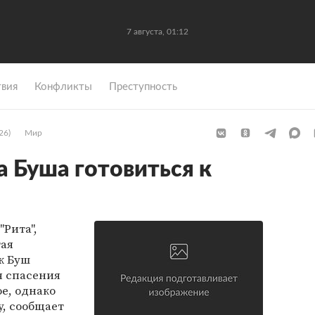
7 августа, 01:12
вия
Конфликты
Преступность
26)
Мир
а Буша готовиться к
"Рита",
тая
ж Буш
я спасения
е, однако
у, сообщает