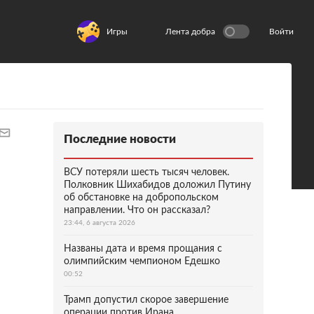
Игры
Лента добра
Войти
Последние новости
ВСУ потеряли шесть тысяч человек.
Полковник Шихабидов доложил Путину
об обстановке на добропольском
направлении. Что он рассказал?
23:44, 6 августа 2026
Названы дата и время прощания с
олимпийским чемпионом Едешко
00:52
Трамп допустил скорое завершение
операции против Ирана