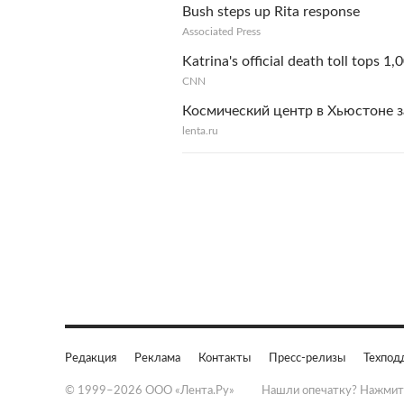
Bush steps up Rita response
Associated Press
Katrina's official death toll tops 1,
CNN
Космический центр в Хьюстоне з
lenta.ru
Редакция
Реклама
Контакты
Пресс-релизы
Техпод
© 1999–2026 ООО «Лента.Ру»
Нашли опечатку? Нажмит