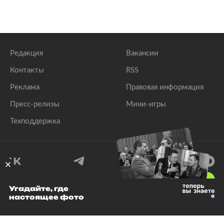
Редакция
Вакансии
Контакты
RSS
Реклама
Правовая информация
Пресс-релизы
Мини-игры
Техподдержка
18
+
Угадайте, где
настоящее фото
© 1999–2026 Все права защищены.
ООО «Лента.Ру»