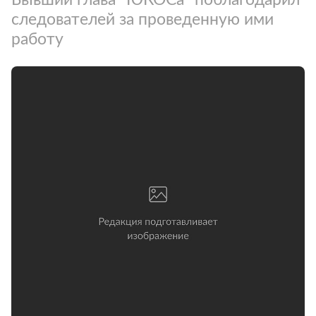
следователей за проведенную ими
работу