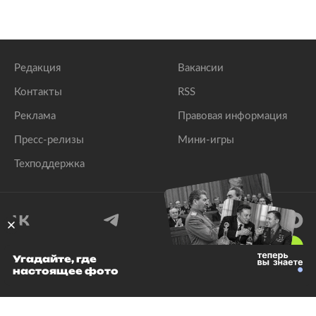
Редакция
Вакансии
Контакты
RSS
Реклама
Правовая информация
Пресс-релизы
Мини-игры
Техподдержка
18
+
Угадайте, где
настоящее фото
© 1999–2026 Все права защищены.
ООО «Лента.Ру»
Лента добра