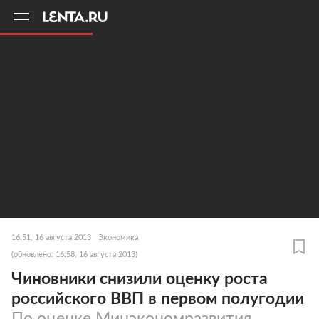
11
A
16:51, 16 августа 2013
Экономика
(обновлено: 16:58, 16 августа 2013)
Чиновники снизили оценку роста
российского ВВП в первом полугодии
По оценке Минэкономразвития,