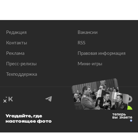
Редакция
Вакансии
Контакты
RSS
Реклама
Правовая информация
Пресс-релизы
Мини-игры
Техподдержка
18
+
Угадайте, где
настоящее фото
© 1999–2026 Все права защищены.
ООО «Лента.Ру»