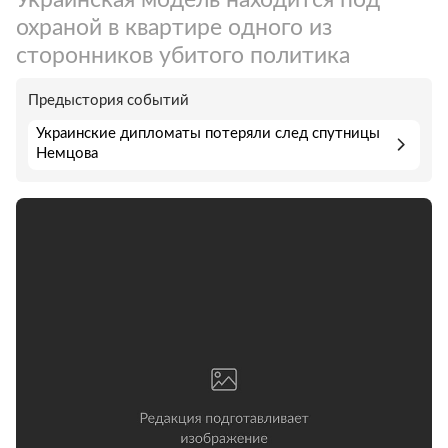
охраной в квартире одного из
сторонников убитого политика
Предыстория событий
Украинские дипломаты потеряли след спутницы
Немцова