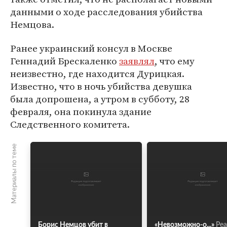
данными о ходе расследования убийства
Немцова.
Ранее украинский консул в Москве
Геннадий Брескаленко
заявлял
, что ему
неизвестно, где находится Дурицкая.
Известно, что в ночь убийства девушка
была допрошена, а утром в субботу, 28
февраля, она покинула здание
Следственного комитета.
Материалы по теме
Борис Немцов убит в
«Невозможно-о...»
Ре