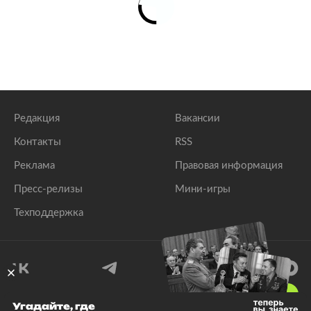
Редакция
Вакансии
Контакты
RSS
Реклама
Правовая информация
Пресс-релизы
Мини-игры
Техподдержка
18
+
Угадайте, где