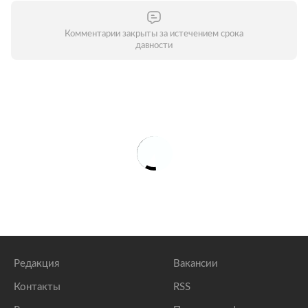
Комментарии закрыты за истечением срока
давности
Редакция
Вакансии
Контакты
RSS