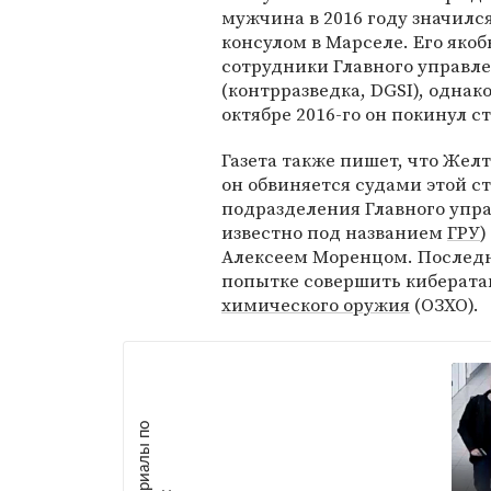
мужчина в 2016 году значилс
консулом в Марселе. Его яко
сотрудники Главного управл
(контрразведка, DGSI), однак
октябре 2016-го он покинул ст
Газета также пишет, что Жел
он обвиняется судами этой ст
подразделения Главного упр
известно под названием
ГРУ
)
Алексеем Моренцом. Послед
попытке совершить киберата
химического оружия
(ОЗХО).
М
а
т
р
и
а
л
ы
п
о
т
е
м
е