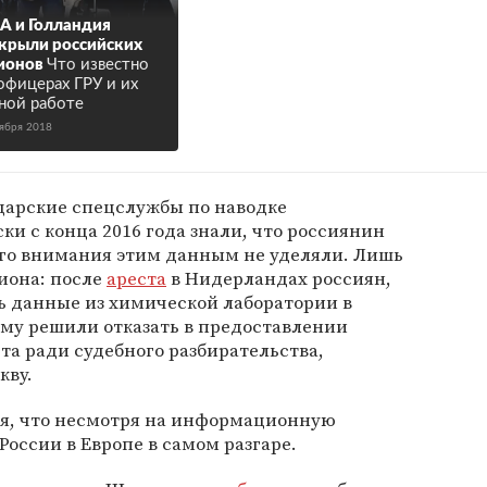
 и Голландия
крыли российских
ионов
Что известно
офицерах ГРУ и их
ной работе
тября 2018
царские спецслужбы по наводке
ки с конца 2016 года знали, что россиянин
бого внимания этим данным не уделяли. Лишь
пиона: после
ареста
в Нидерландах россиян,
ь данные из химической лаборатории в
ему решили отказать в предоставлении
а ради судебного разбирательства,
кву.
ся, что несмотря на информационную
России в Европе в самом разгаре.