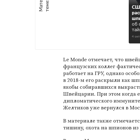
е
:
США
рас
шп
об 
тай
4 ок
Le Monde отмечает, что швей
французских коллег фактичес
работает на ГРУ, однако осо
в 2018-м его раскрыли как ш
якобы собиравшихся выкраст
Швейцарии. При этом когда 
дипломатического иммунитет
Желтиков уже вернулся в Мос
В материале также отмечает
тишину, охота на шпионов из 