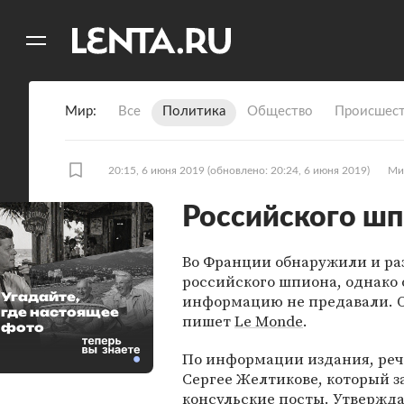
11
A
Мир
Все
Политика
Общество
Происшест
20:15, 6 июня 2019
(обновлено: 20:24, 6 июня 2019)
Ми
Российского шп
Во Франции обнаружили и ра
российского шпиона, однако 
Угадайте,
информацию не предавали. О
где настоящее
пишет
Le Monde
.
фото
По информации издания, реч
Сергее Желтикове, который 
консульские посты. Утвержда