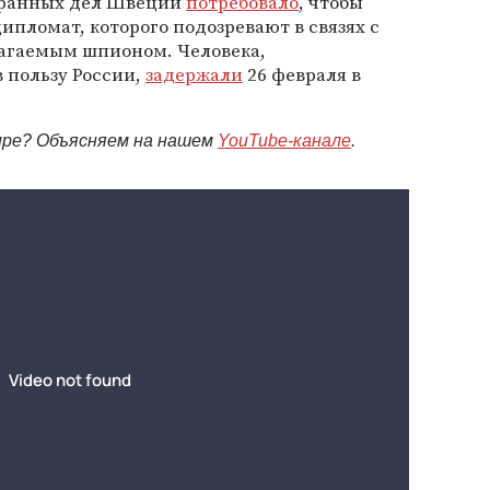
транных дел Швеции
потребовало
, чтобы
ипломат, которого подозревают в связях с
агаемым шпионом. Человека,
 пользу России,
задержали
26 февраля в
мире? Объясняем на нашем
YouTube-канале
.