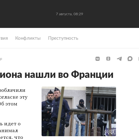
7 августа, 08:29
вия
Конфликты
Преступность
р
иона нашли во Франции
зоблачили
огласке эту
б этом
ь идет о
занимал
ется, что