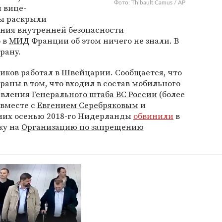
Фото: Thibault Camus / AP
я вице-
бы раскрыли
ения внутренней безопасности
о в
МИД
Франции об этом ничего не знали. В
рану.
тиков работал в Швейцарии. Сообщается, что
раны в том, что входил в состав мобильного
авления
Генерального штаба ВС России
(более
 вместе с
Евгением Серебряковым
и
них осенью 2018-го Нидерланды
обвинили
в
ку на
Организацию по запрещению