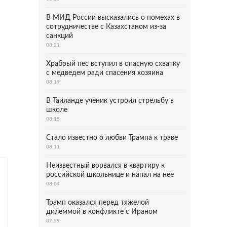
В МИД России высказались о помехах в
сотрудничестве с Казахстаном из-за
санкций
08:21
Храбрый пес вступил в опасную схватку
с медведем ради спасения хозяина
08:19
В Таиланде ученик устроил стрельбу в
школе
08:15
Стало известно о любви Трампа к траве
08:11
Неизвестный ворвался в квартиру к
российской школьнице и напал на нее
08:04
Трамп оказался перед тяжелой
дилеммой в конфликте с Ираном
07:59