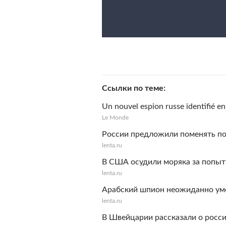
Ссылки по теме
Un nouvel espion russe identifié e
Le Monde
России предложили поменять по
lenta.ru
В США осудили моряка за попыт
lenta.ru
Арабский шпион неожиданно уме
lenta.ru
В Швейцарии рассказали о рос