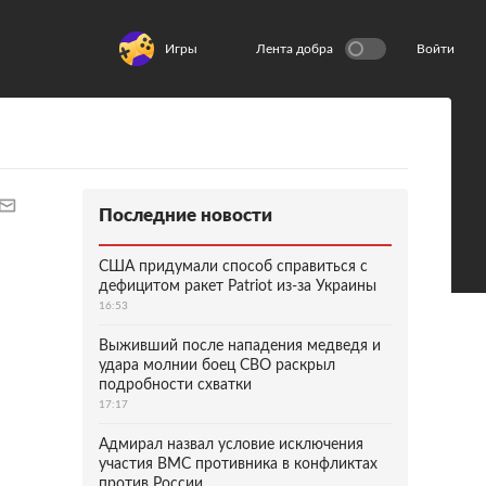
Игры
Лента добра
Войти
Последние новости
США придумали способ справиться с
дефицитом ракет Patriot из-за Украины
16:53
Выживший после нападения медведя и
удара молнии боец СВО раскрыл
подробности схватки
17:17
Адмирал назвал условие исключения
участия ВМС противника в конфликтах
против России