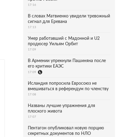
17:16
В словах Матвиенко увидели тревожный
сигнал для Еревана
17:13
Умер работавший с Мадонной и U2
продюсер Уильям Орбит
17:09
В Армении упрекнули Пашиняна после
его критики ЕАЭС
17:09
Исландия попросила Евросоюз не
вмешиваться в референдум по членству
17:08
Названы лучшие упражнения для
плоского живота
17:07
Пентагон опубликовал новую порцию
секретных документов по НЛО