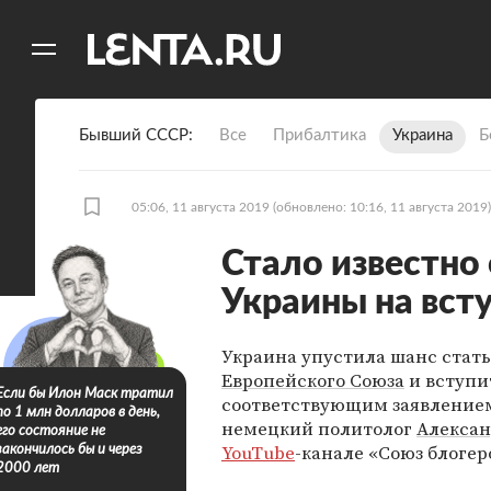
11
A
Бывший СССР
Все
Прибалтика
Украина
Б
05:06, 11 августа 2019
(обновлено: 10:16, 11 августа 2019)
Стало известно
Украины на всту
Украина упустила шанс стат
Европейского Союза
и вступи
Если бы Илон Маск тратил
соответствующим заявление
по 1 млн долларов в день,
немецкий политолог
Алексан
его состояние не
YouTube
-канале «Союз блогер
закончилось бы и через
2000 лет