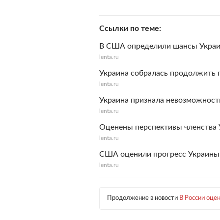
Ссылки по теме
В США определили шансы Украи
lenta.ru
Украина собралась продолжить 
lenta.ru
Украина признала невозможность
lenta.ru
Оценены перспективы членства
lenta.ru
США оценили прогресс Украины 
lenta.ru
Продолжение в новости
В России оце