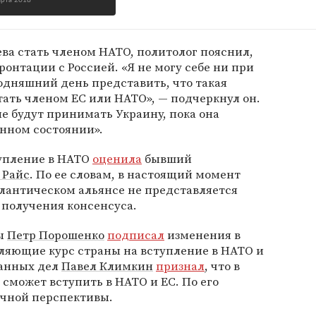
арта 2018
ва стать членом НАТО, политолог пояснил,
ронтации с Россией. «Я не могу себе ни при
годняшний день представить, что такая
тать членом ЕС или НАТО», — подчеркнул он.
не будут принимать Украину, пока она
нном состоянии».
упление в НАТО
оценила
бывший
 Райс
. По ее словам, в настоящий момент
лантическом альянсе не представляется
 получения консенсуса.
ны
Петр Порошенко
подписал
изменения в
ляющие курс страны на вступление в НАТО и
ранных дел
Павел Климкин
признал
, что в
сможет вступить в НАТО и ЕС. По его
очной перспективы.