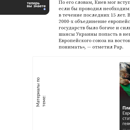
По его словам, Киев мог вступ
если бы проводил необходи
в течение последних 15 лет. 
2000-х объединение европей
государств было богаче и сил
шансы Украины попасть в не
Европейского союза на восток
понимать», — отметил Рар.
М
а
т
р
и
а
л
ы
п
о
т
е
м
е
е
:
Пла
Евр
ста
гея