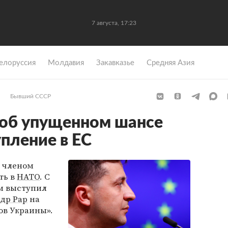
7 августа, 17:23
елоруссия
Молдавия
Закавказье
Средняя Азия
Бывший СССР
 об упущенном шансе
пление в ЕС
ь членом
ть в
НАТО
. С
м выступил
др Рар
на
ов Украины».