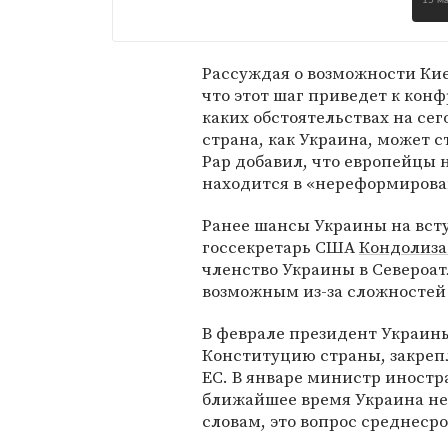
15 м
Рассуждая о возможности Кие
что этот шаг приведет к конф
каких обстоятельствах на се
страна, как Украина, может с
Рар добавил, что европейцы 
находится в «нереформирова
Ранее шансы Украины на вст
госсекретарь США
Кондолиза
членство Украины в Североат
возможным из-за сложностей
В феврале президент Украи
Конституцию страны, закреп
ЕС. В январе министр иност
ближайшее время Украина не 
словам, это вопрос среднеср