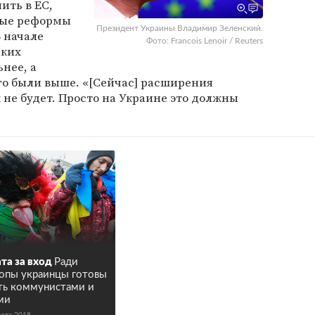
ить в ЕС,
мые реформы
Президент Украины Владимир Зеленский.
В начале
Фото: Francois Lenoir / Reuters
ских
ьнее, а
го были выше. «[Сейчас] расширения
 не будет. Просто на Украине это должны
та за вход
Ради
опы украинцы готовы
ть коммунистами и
ми