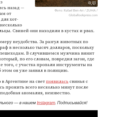
из
сь назад —
Фото: Rafael Ben-Ari / ZUMA /
ам от
Globallookpress.com
для хот-
 несколько
ьцы. Свиней они находили в кустах и рвах.
меру неудобства. За разгул животных по
аф в несколько тысяч долларов, поскольку
 пешеходам. В случившемся мужчина винит
оторый, по его словам, повредил загон, где
 того, с участка пропали инструменты на
 этом он уже заявил в полицию.
о в Аргентине на свет
появилась
свинья с
сь прожить всего несколько минут после
подобная аномалия, неизвестно.
ельного — в нашем
Instagram
. Подписывайся!