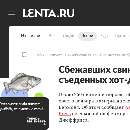
11
A
Из жизни
Все
Люди
Звери
Еда
Происш
15:53, 30 августа 2019
(обновлено: 16:01, 30 августа 2019)
Сбежавших свин
съеденных хот-
Около 250 свиней и поросят с
своего вольера в американск
Если сырая рыба пахнет
Вермонт. Об этом сообщает
As
«рыбой», ее лучше не есть!
Press
со ссылкой на фермера 
Джеффриса.