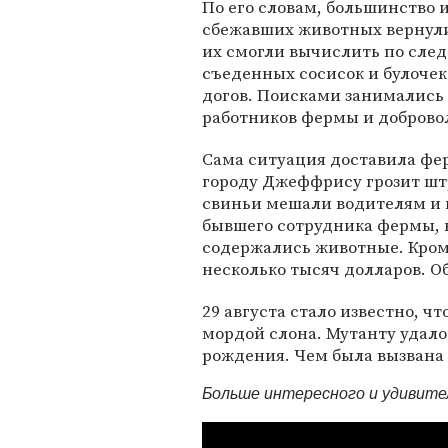
По его словам, большинство 
сбежавших животных вернули
их смогли вычислить по след
съеденных сосисок и булочек 
догов. Поисками занимались
работников фермы и добровол
Сама ситуация доставила фер
городу Джеффрису грозит штр
свиньи мешали водителям и
бывшего сотрудника фермы, к
содержались животные. Кроме
несколько тысяч долларов. Об
29 августа стало известно, чт
мордой слона. Мутанту удало
рождения. Чем была вызвана 
Больше интересного и удивит