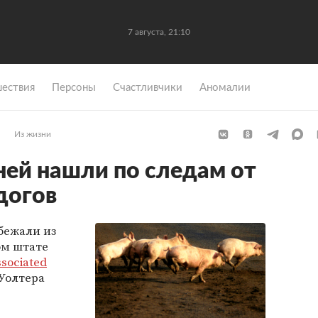
7 августа, 21:10
ествия
Персоны
Счастливчики
Аномалии
Из жизни
ей нашли по следам от
догов
бежали из
ом штате
sociated
Уолтера