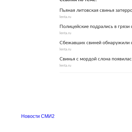
Пьяная литовская свинья затерр
lenta.ru
Полицейские подрались в грязи 
lenta.ru
Сбежавших свиней обнаружили 
lenta.ru
Свинья с мордой слона появилась
lenta.ru
Новости СМИ2