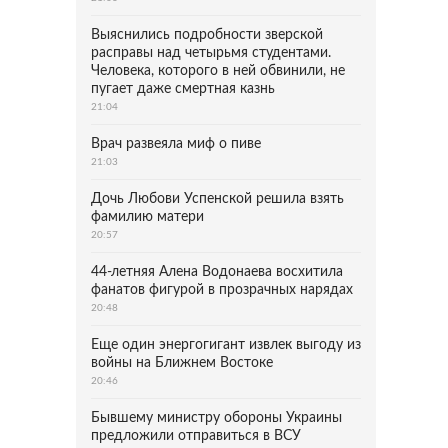
Выяснились подробности зверской
расправы над четырьмя студентами.
Человека, которого в ней обвинили, не
пугает даже смертная казнь
21:04
Врач развеяла миф о пиве
21:03
Дочь Любови Успенской решила взять
фамилию матери
20:57
44-летняя Алена Водонаева восхитила
фанатов фигурой в прозрачных нарядах
20:48
Еще один энергогигант извлек выгоду из
войны на Ближнем Востоке
20:46
Бывшему министру обороны Украины
предложили отправиться в ВСУ