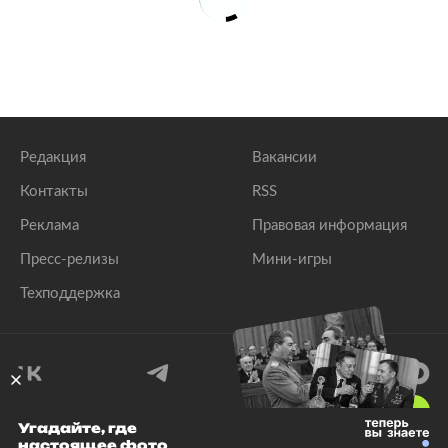
Редакция
Вакансии
Контакты
RSS
Реклама
Правовая информация
Пресс-релизы
Мини-игры
Техподдержка
18
+
Угадайте, где
настоящее фото
© 1999–2026 Все права защищены.