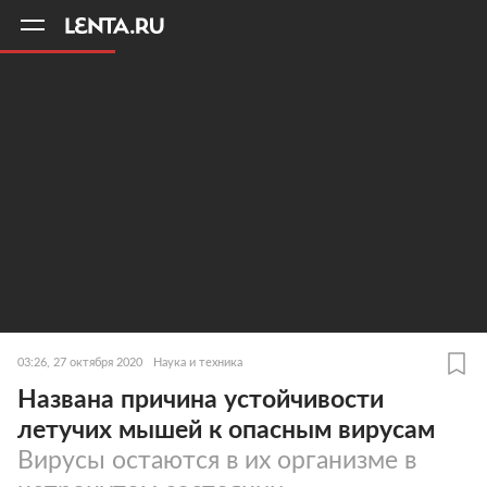
11
A
03:26, 27 октября 2020
Наука и техника
Названа причина устойчивости
летучих мышей к опасным вирусам
Вирусы остаются в их организме в