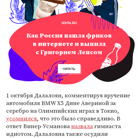
Как Россия нашла фриков
в интернете и выпила
с Григорием Лепсом
ЧИТАТЬ
1 октября Далалоян, комментируя вручение
автомобиля BMW X5 Дине Авериной за
серебро на Олимпийских играх в Токио,
усомнился
, что это было справедливо. В
ответ Винер-Усманова
назвала
гимнаста
идиотом. Далалояна также осудили