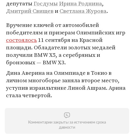
депутаты
Госдумы
Ирина Роднина
,
Дмитрий Свищев
и
Светлана Журова
.
Вручение ключей от автомобилей
победителям и призерам Олимпийских игр
состоялось
11 сентября на Красной
площади. Обладатели золотых медалей
получили BMW X5, а серебряных и
бронзовых — BMW X3.
Дина Аверина на Олимпиаде в Токио в
личном многоборье заняла второе место,
уступив израильтянке Линой Ашрам. Арина
стала четвертой.
Комментарии закрыты за истечением срока
давности