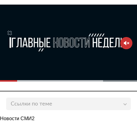
Ссылки по теме
Тренер синхронисток защитила высказавшегося о
Новости СМИ2
вручении BMW Авериной гимнаста
lenta.ru
Роднина осудила назвавшего несправедливым