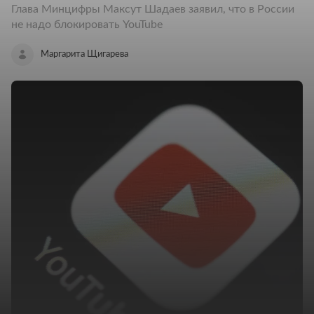
Глава Минцифры Максут Шадаев заявил, что в России
не надо блокировать YouTube
Маргарита Щигарева