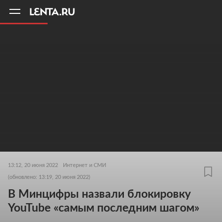
11
A
13:12, 20 июня 2022
Интернет и СМИ
(обновлено: 13:19, 20 июня 2022)
В Минцифры назвали блокировку
YouTube «самым последним шагом»