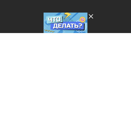
Лента добра
деактивирована. Добро
пожаловать в реальный
мир.
Что делать?