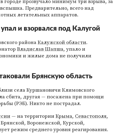
в городе прозвучало минимум три взрыва, за
вспышка. Предварительно, всего над
отных летательных аппаратов.
упал и взорвался под Калугой
овского района
Калужской области
.
рнатор
Владислав Шапша
, упало и
экономики и жилые дома не получили
таковали Брянскую область
лизи села Куршановичи Климовского
ыла сбита, другая — посажена при помощи
рьбы (РЭБ). Никто не пострадал.
ссии
— на территории
Крыма
,
Севастополя
,
е Брянской, Воронежской, Курской,
вует режим среднего уровня реагирования.