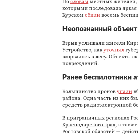
По
словам
местных жителей, 
которыми последовала яркая 
Курском
сбили
восемь беспил
Неопознанный объект 
Взрыв услышали жители Кир
Устройство, как
уточнял
губе
взорвалось в лесу. Объекты 
повреждений.
Ранее беспилотники а
Большинство дронов
упали
вб
района. Одна часть из них б
средств радиоэлектронной бо
В приграничных регионах
Ро
Краснодарского края
, а такж
Ростовской областей — дейст