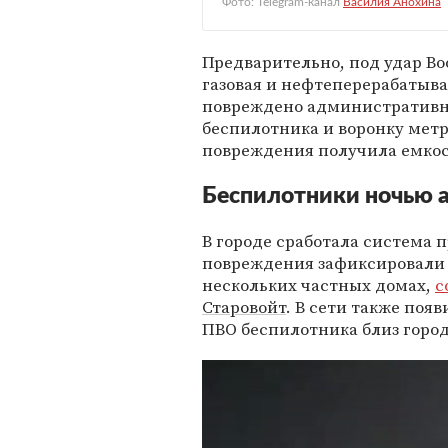
Фото: Telegram-канал
Василия Анохина
Предварительно, под удар В
газовая и нефтеперерабатыва
повреждено административно
беспилотника и воронку метр
повреждения получила емко
Беспилотники ночью 
В городе сработала система 
повреждения зафиксировали 
нескольких частных домах,
с
Старовойт
. В сети также по
ПВО беспилотника близ город