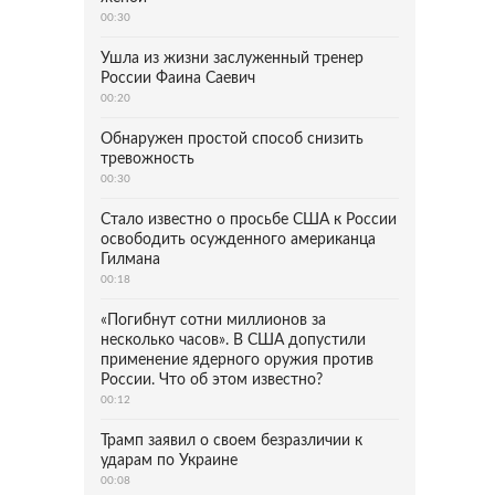
00:30
Ушла из жизни заслуженный тренер
России Фаина Саевич
00:20
Обнаружен простой способ снизить
тревожность
00:30
Стало известно о просьбе США к России
освободить осужденного американца
Гилмана
00:18
«Погибнут сотни миллионов за
несколько часов». В США допустили
применение ядерного оружия против
России. Что об этом известно?
00:12
Трамп заявил о своем безразличии к
ударам по Украине
00:08