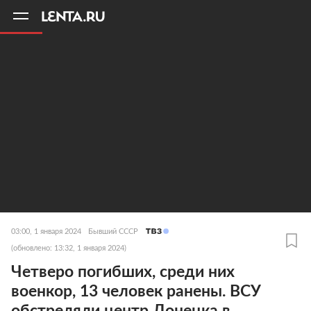
11
A
03:00, 1 января 2024
Бывший СССР
(обновлено: 13:32, 1 января 2024)
Четверо погибших, среди них
военкор, 13 человек ранены. ВСУ
обстреляли центр Донецка в