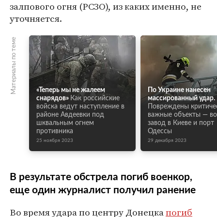
залпового огня (РСЗО), из каких именно, не
уточняется.
Материалы по теме
«Теперь мы не жалеем
По Украине нанесен
снарядов»
Как российские
массированный удар.
войска ведут наступление в
Повреждены критиче
районе Авдеевки под
важные объекты — в
шквальным огнем
завод в Киеве и порт
противника
Одессы
25 ноября 2023
29 декабря 2023
В результате обстрела погиб военкор,
еще один журналист получил ранение
Во время удара по центру Донецка
погиб