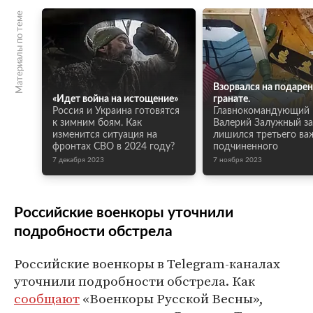
Материалы по теме
Взорвался на подаре
«Идет война на истощение»
гранате.
Россия и Украина готовятся
Главнокомандующий
к зимним боям. Как
Валерий Залужный за
изменится ситуация на
лишился третьего ва
фронтах СВО в 2024 году?
подчиненного
7 декабря 2023
7 ноября 2023
Российские военкоры уточнили
подробности обстрела
Российские военкоры в Telegram-каналах
уточнили подробности обстрела. Как
сообщают
«Военкоры Русской Весны»,