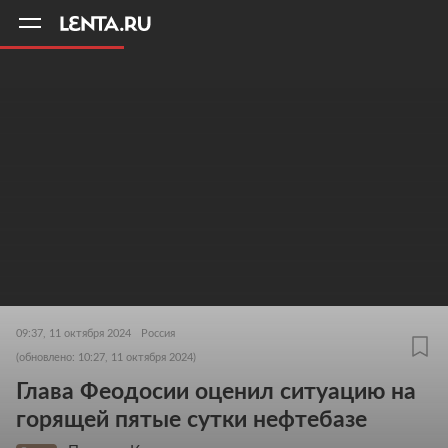
11
A
09:37, 11 октября 2024
Россия
(обновлено: 10:27, 11 октября 2024)
Глава Феодосии оценил ситуацию на
горящей пятые сутки нефтебазе