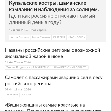
Купальские костры, шаманские
камлания и наблюдения за солнцем.
Где и как россияне отмечают самый
длинный день в году?
19 июня 2026
Моя страна
Антон Пахомов
Роман Семенов
КАРЕЛИЯ
КРАСНОЯРСК
Названы российские регионы с возможной
аномальной жарой в июне
19:44, 26 мая 2026
Татьяна Позднякова
АРХАНГЕЛЬСК
АРХАНГЕЛЬСКАЯ ОБЛАСТЬ
Самолет с пассажирами аварийно сел в лесу
российского региона
09:44, 19 мая 2026
БУРЯТИЯ
РОССИЯ
«Ваши женщины самые красивые на