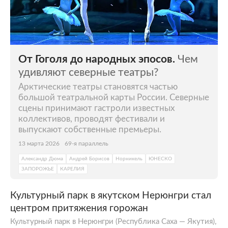
От Гоголя до народных эпосов.
Чем
удивляют северные театры?
Арктические театры становятся частью
большой театральной карты России. Северные
сцены принимают гастроли известных
коллективов, проводят фестивали и
выпускают собственные премьеры.
13 марта 2026
69-я параллель
Александр Дюма
Андрей Борисов
Норникель
ЮНЕСКО
ЗАПОРОЖЬЕ
КАРЕЛИЯ
Культурный парк в якутском Нерюнгри стал
центром притяжения горожан
Культурный парк в Нерюнгри (Республика Саха — Якутия),