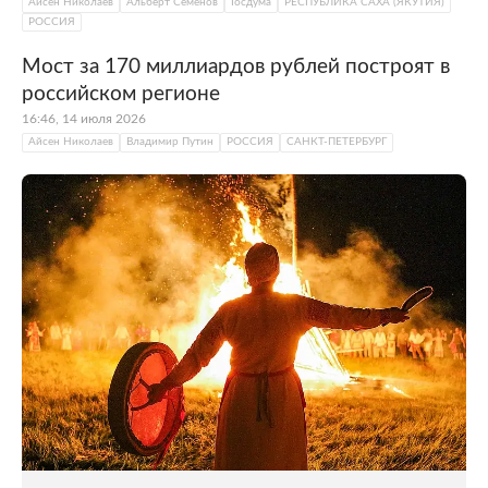
Айсен Николаев
Альберт Семенов
Госдума
РЕСПУБЛИКА САХА (ЯКУТИЯ)
РОССИЯ
Мост за 170 миллиардов рублей построят в
российском регионе
16:46, 14 июля 2026
Айсен Николаев
Владимир Путин
РОССИЯ
САНКТ-ПЕТЕРБУРГ