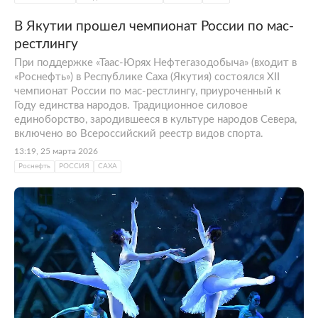
В Якутии прошел чемпионат России по мас-
рестлингу
При поддержке «Таас-Юрях Нефтегазодобыча» (входит в
«Роснефть») в Республике Саха (Якутия) состоялся XII
чемпионат России по мас-рестлингу, приуроченный к
Году единства народов. Традиционное силовое
единоборство, зародившееся в культуре народов Севера,
включено во Всероссийский реестр видов спорта.
13:19, 25 марта 2026
Роснефть
РОССИЯ
САХА