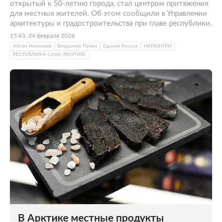
открытый к 50-летию города, стал центром притяжения
для местных жителей. Об этом сообщили в Управлении
архитектуры и градостроительства при главе республики.
15:43, 24 февраля 2026
Айсен Николаев
Владимир Путин
Единая Россия
НЕРЮНГРИ
РЕСПУБЛИКА САХА (ЯКУТИЯ)
В Арктике местные продукты