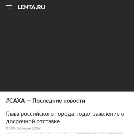
11
A
#САХА — Последние новости
Глава российского города подал заявление о
досрочной отставке
07:09, 16 июля 2026