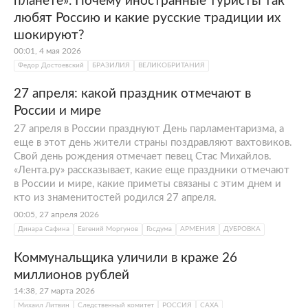
планете». Почему иностранные туристы так
любят Россию и какие русские традиции их
шокируют?
00:01, 4 мая 2026
Федор Достоевский
БРАЗИЛИЯ
ВЕЛИКОБРИТАНИЯ
27 апреля: какой праздник отмечают в
России и мире
27 апреля в России празднуют День парламентаризма, а
еще в этот день жители страны поздравляют вахтовиков.
Свой день рождения отмечает певец Стас Михайлов.
«Лента.ру» рассказывает, какие еще праздники отмечают
в России и мире, какие приметы связаны с этим днем и
кто из знаменитостей родился 27 апреля.
00:05, 27 апреля 2026
Динара Сафина
Евгений Моргунов
Госдума
АРМЕНИЯ
ДУБРОВКА
Коммунальщика уличили в краже 26
миллионов рублей
14:38, 27 марта 2026
Михаил Литвин
Следственный комитет
РОССИЯ
САХА