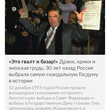
«Это гвалт и базар!»
Драки, крики и
женская грудь: 30 лет назад Россия
выбрала самую скандальную Госдуму
в истории
12 декабря 1993 года в России прошли
всенародное голосование по проекту
Конституции, выборы в Совет Федерации и
выборы в Государственную Думу I созыва. Она
запомнилась драками Жириновского и