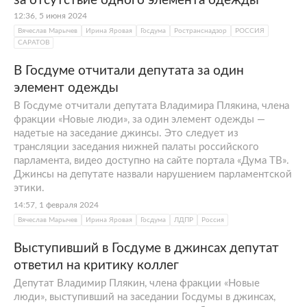
за отсутствие одного элемента одежды
12:36, 5 июня 2024
Вячеслав Марычев
Ирина Яровая
Госдума
Ространснадзор
РОССИЯ
САРАТОВ
В Госдуме отчитали депутата за один
элемент одежды
В Госдуме отчитали депутата Владимира Плякина, члена
фракции «Новые люди», за один элемент одежды —
надетые на заседание джинсы. Это следует из
трансляции заседания нижней палаты российского
парламента, видео доступно на сайте портала «Дума ТВ».
Джинсы на депутате назвали нарушением парламентской
этики.
14:57, 1 февраля 2024
Вячеслав Марычев
Ирина Яровая
Госдума
ЛДПР
Россия
Выступивший в Госдуме в джинсах депутат
ответил на критику коллег
Депутат Владимир Плякин, члена фракции «Новые
люди», выступивший на заседании Госдумы в джинсах,