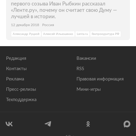
первого созыва Иван Рыбкин рассказал
«Ленте.ру», почему он считает свою Думу —
лучшей в истории.
12 декабря 2018
Россия
Александр Руцкой
Алексей Ильюшенко
Lenta.ru
Генпрокуратура РФ
Редакция
Вакансии
Контакты
RSS
Реклама
Правовая информация
Пресс-релизы
Мини-игры
Техподдержка