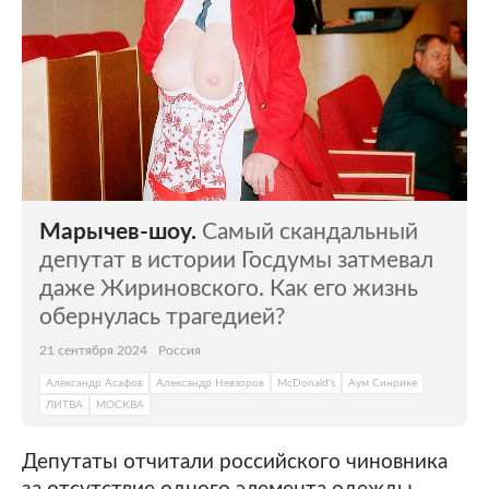
Марычев-шоу.
Самый скандальный
депутат в истории Госдумы затмевал
даже Жириновского. Как его жизнь
обернулась трагедией?
21 сентября 2024
Россия
Александр Асафов
Александр Невзоров
McDonald's
Аум Синрике
ЛИТВА
МОСКВА
Депутаты отчитали российского чиновника