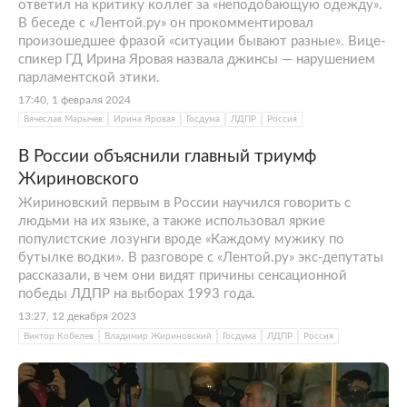
ответил на критику коллег за «неподобающую одежду».
В беседе с «Лентой.ру» он прокомментировал
произошедшее фразой «ситуации бывают разные». Вице-
спикер ГД Ирина Яровая назвала джинсы — нарушением
парламентской этики.
17:40, 1 февраля 2024
Вячеслав Марычев
Ирина Яровая
Госдума
ЛДПР
Россия
В России объяснили главный триумф
Жириновского
Жириновский первым в России научился говорить с
людьми на их языке, а также использовал яркие
популистские лозунги вроде «Каждому мужику по
бутылке водки». В разговоре с «Лентой.ру» экс-депутаты
рассказали, в чем они видят причины сенсационной
победы ЛДПР на выборах 1993 года.
13:27, 12 декабря 2023
Виктор Кобелев
Владимир Жириновский
Госдума
ЛДПР
Россия