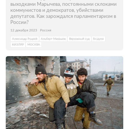
выходками Марычева, постоянными склоками
коммунистов и демократов, убийствами
депутатов. Как зарождался парламентаризм в
России?
12 декабря 2023
Россия
Александр Руцкой
Альберт Макашов
Верховный суд
Госдума
КИЗЛЯР
МОСКВА