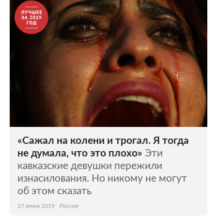
Мир
Бывший СССР
Экономика
Силовые структуры
Наука и техника
Спорт
Культура
Интернет и СМИ
Ценности
Путешествия
Из жизни
Среда обитания
«Сажал на колени и трогал. Я тогда
Забота о себе
Авто
не думала, что это плохо»
Эти
кавказские девушки пережили
изнасилования. Но никому не могут
об этом сказать
27 июня 2019
Россия