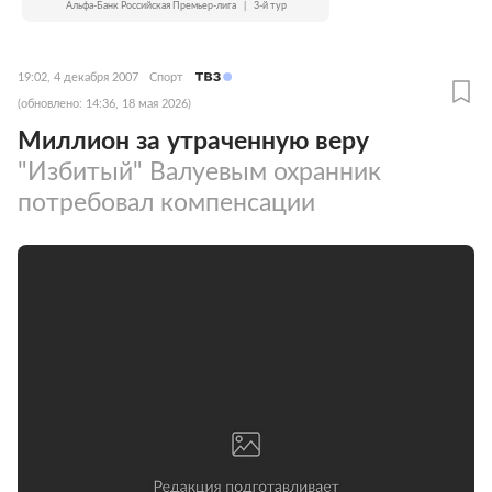
Альфа-Банк Российская Премьер-лига
|
3-й тур
19:02, 4 декабря 2007
Спорт
(обновлено: 14:36, 18 мая 2026)
Миллион за утраченную веру
"Избитый" Валуевым охранник
потребовал компенсации