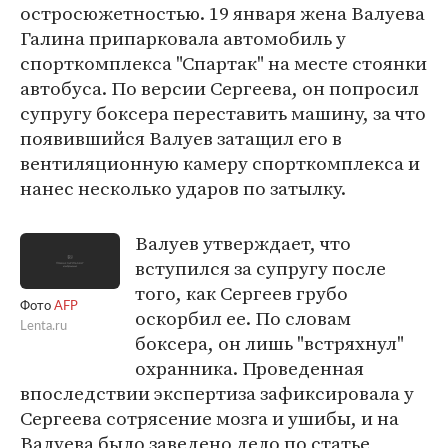
остросюжетностью. 19 января жена Валуева
Галина припарковала автомобиль у
спорткомплекса "Спартак" на месте стоянки
автобуса. По версии Сергеева, он попросил
супругу боксера переставить машину, за что
появившийся Валуев затащил его в
вентиляционную камеру спорткомплекса и
нанес несколько ударов по затылку.
Валуев утверждает, что
вступился за супругу после
того, как Сергеев грубо
Фото
AFP
оскорбил ее. По словам
Lenta.ru
боксера, он лишь "встряхнул"
охранника. Проведенная
впоследствии экспертиза зафиксировала у
Сергеева сотрясение мозга и ушибы, и на
Валуева было заведено дело по статье