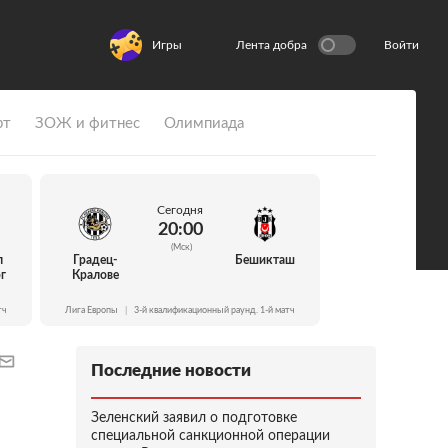
Игры
Лента добра
Войти
рт
ЗОЖ и фитнес
Олимпиада
Сегодня
20:00
(Мск)
л
Градец-
Бешикташ
г
Кралове
тч
Лига Европы
|
3-й квалификационный раунд. 1-й матч
Последние новости
Зеленский заявил о подготовке
специальной санкционной операции