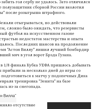
забить гол сербу не удалось. Зато отличился
е полузащитник сборной России вколотил
ллы" после розыгрыша штрафного.
бежали отыгрываться, но действовали
м, сложно было ожидать, что резервисты
ный футбол на искусственном газоне
страстью недостаток мастерства и опыта
далось. Последних шансов на продолжение
ремя "Астон Виллу" лишил лучший бомбардир
вший мяч в угол ворот Брэда Гузана.
 в 1/8 финала Кубка УЕФА пришлось добывать
ы прибыли за несколько дней до игры со
 подготовиться к матчу у подопечных Дика
евраля тренировка "Зенита" на базе
ась из-за снегопада.
он Вилла"
жняло отсутствие