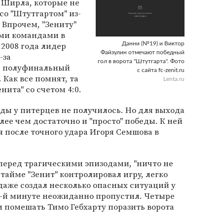
 Ширла, которые не
со "Штутгартом" из-
 Впрочем, "Зениту"
ими командами в
 2008 года лидер
Данни (№19) и Виктор
Файзулин отмечают победный
-за
гол в ворота "Штутгарта". Фото
л полуфинальный
с сайта fc-zenit.ru
 Как все помнят, та
Lenta.ru
нита" со счетом 4:0.
еды у питерцев не получилось. Но для выхода
олее чем достаточно и "просто" победы. К ней
 после точного удара Игоря Семшова в
перед трагическими эпизодами, "ничто не
тайме "Зенит" контролировал игру, легко
 даже создал несколько опасных ситуаций у
0-й минуте неожиданно пропустил. Четыре
и помешать Тимо Гебхарту поразить ворота