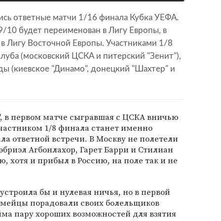
лись ответные матчи 1/16 финала Кубка УЕФА.
9/10 будет переименован в Лигу Европы, в
в Лигу Восточной Европы. Участниками 1/8
клуба (московский ЦСКА и питерский "Зенит"),
ды (киевское "Динамо", донецкий "Шахтер" и
, в первом матче сыгравшая с ЦСКА вничью
о участником 1/8 финала станет именно
ала ответной встречи. В Москву не полетели
эбриэл Агбонлахор, Гарет Барри и Стилиан
 хотя и прибыл в Россию, на поле так и не
устроила бы и нулевая ничья, но в первой
армейцы порадовали своих болельщиков
айма пару хороших возможностей для взятия