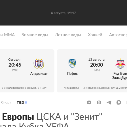
6 августа, 19:47
 и ММА
Зимние виды
Летние виды
Хоккей
Автоспо
Сегодня
13 августа
20:45
20:00
(Мск)
(Мск)
Андерлехт
Пафос
Ред Бул
Зальцбур
3-й квалификационный раунд. 1-й матч
Лига Европы
|
3-й квалификационный раунд. 2-й ма
Спорт
 Европы
ЦСКА и "Зенит"