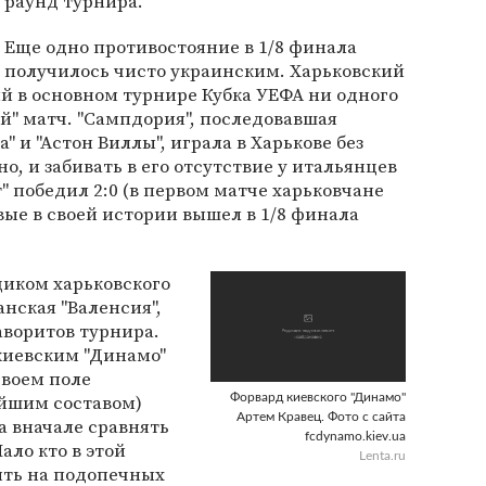
раунд турнира.
Еще одно противостояние в 1/8 финала
получилось чисто украинским. Харьковский
й в основном турнире Кубка УЕФА ни одного
ой" матч. "Сампдория", последовавшая
 и "Астон Виллы", играла в Харькове без
о, и забивать в его отсутствие у итальянцев
" победил 2:0 (в первом матче харьковчане
ервые в своей истории вышел в 1/8 финала
щиком харьковского
нская "Валенсия",
аворитов турнира.
киевским "Динамо"
своем поле
ейшим составом)
Форвард киевского "Динамо"
Артем Кравец. Фото с сайта
а вначале сравнять
fcdynamo.kiev.ua
ало кто в этой
Lenta.ru
ить на подопечных