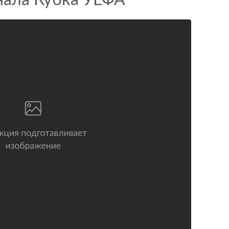
нала Кубка УЕФА