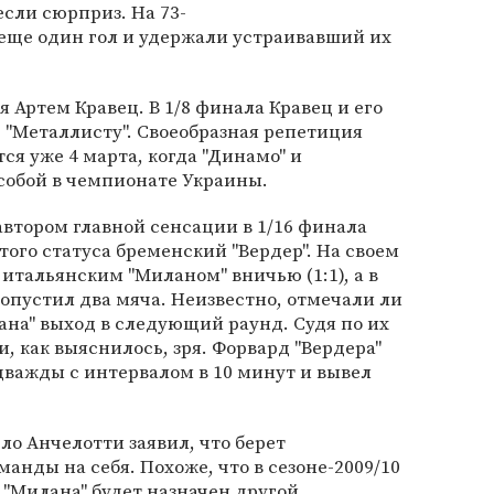
сли сюрприз. На 73-
еще один гол и удержали устраивавший их
я Артем Кравец. В 1/8 финала Кравец и его
 "Металлисту". Своеобразная репетиция
ся уже 4 марта, когда "Динамо" и
собой в чемпионате Украины.
автором главной сенсации в 1/16 финала
того статуса бременский "Вердер". На своем
 итальянским "Миланом" вничью (1:1), а в
ропустил два мяча. Неизвестно, отмечали ли
на" выход в следующий раунд. Судя по их
, как выяснилось, зря. Форвард "Вердера"
важды с интервалом в 10 минут и вывел
ло Анчелотти заявил, что берет
манды на себя. Похоже, что в сезоне-2009/10
 "Милана" будет назначен другой