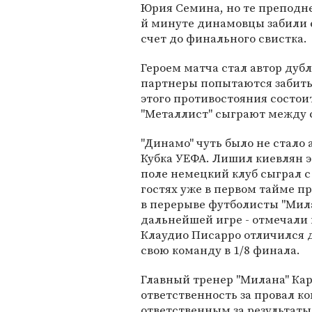
Юрия Семина, но те преподне
й минуте динамовцы забили 
счет до финального свистка.
Героем матча стал автор дубл
партнеры попытаются забить
этого противостояния состоит
"Металлист" сыграют между 
"Динамо" чуть было не стало 
Кубка УЕФА. Лишил киевлян э
поле немецкий клуб сыграл с
гостях уже в первом тайме п
в перерыве футболисты "Мила
дальнейшей игре - отмечали и
Клаудио Писарро отличился д
свою команду в 1/8 финала.
Главный тренер "Милана" Кар
ответственность за провал ко
ответственным за результаты