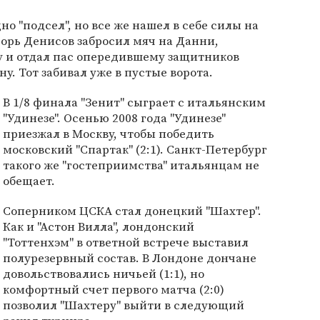
но "подсел", но все же нашел в себе силы на
горь Денисов забросил мяч на Данни,
у и отдал пас опередившему защитников
у. Тот забивал уже в пустые ворота.
В 1/8 финала "Зенит" сыграет с итальянским
"Удинезе". Осенью 2008 года "Удинезе"
приезжал в Москву, чтобы победить
московский "Спартак" (2:1). Санкт-Петербург
такого же "гостеприимства" итальянцам не
обещает.
Соперником ЦСКА стал донецкий "Шахтер".
Как и "Астон Вилла", лондонский
"Тоттенхэм" в ответной встрече выставил
полурезервный состав. В Лондоне дончане
довольствовались ничьей (1:1), но
комфортный счет первого матча (2:0)
позволил "Шахтеру" выйти в следующий