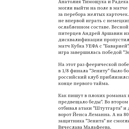
Анатолия Тимощука и Радека
могли выйти на поле в матче 
за перебора желтых карточек.
не впервой играть с немецк
ослабленном составе. Весной
питерцев Андрей Аршавин из
дисквалификации пропусти
матч Кубка УЕФА с "Баварией".
игра завершилась победой "Зе
На этот раз феерической поб
в 1/8 финала "Зениту" было б
российский клуб приблизился
конце первого тайма.
Как пишут в плохих романах 
предвещало беды". Во втором 
отбивал атаки "Штутгарта" и
ворот Йенса Леманна. А на 8
защитника "Зенита" не смогл
Вячеслава Малафеева.