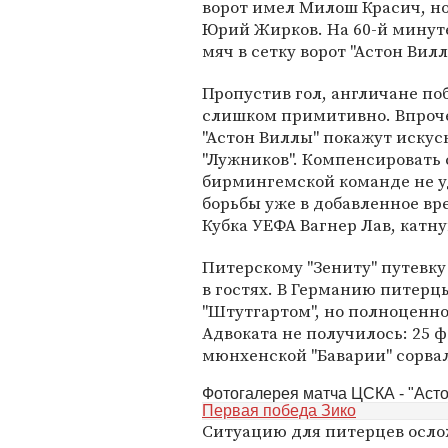
ворот имел Милош Красич, но 
Юрий Жирков. На 60-й минут
мяч в сетку ворот "Астон Ви
Пропустив гол, англичане по
слишком примитивно. Впроче
"Астон Виллы" покажут искус
"Лужников". Компенсировать 
бирмингемской команде не у
борьбы уже в добавленное в
Кубка УЕФА Вагнер Лав, катну
Питерскому "Зениту" путевку
в гостях. В Германию питерц
"Штутгартом", но полноценно
Адвоката не получилось: 25 ф
мюнхенской "Баварии" сорвал
Фотогалерея матча ЦСКА - "Аст
Первая победа Зико
Ситуацию для питерцев осло