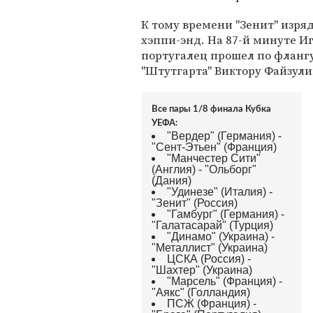
К тому времени "Зенит" изряд
хэппи-энд. На 87-й минуте И
португалец прошел по фланг
"Штутгарта" Виктору Файзулин
Все пары 1/8 финала Кубка
УЕФА:
"Вердер" (Германия) -
"Сент-Этьен" (Франция)
"Манчестер Сити"
(Англия) - "Ольборг"
(Дания)
"Удинезе" (Италия) -
"Зенит" (Россия)
"Гамбург" (Германия) -
"Галатасарай" (Турция)
"Динамо" (Украина) -
"Металлист" (Украина)
ЦСКА (Россия) -
"Шахтер" (Украина)
"Марсель" (Франция) -
"Аякс" (Голландия)
ПСЖ (Франция) -