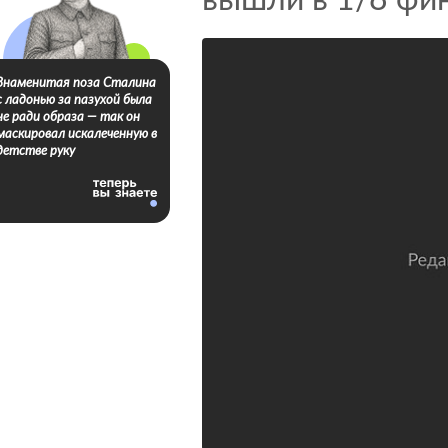
вышли в 1/8 фи
Знаменитая поза Сталина
с ладонью за пазухой была
не ради образа — так он
маскировал искалеченную в
детстве руку