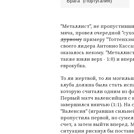
"Брага" (Португалия)
"Металлист", не пропустивши
мяча, провел очередной "сух
дурному
примеру "Тоттенхэма"
своего лидера Антонио Кассан
оказалось некому. "Металлист
также взяли верх - 1:0) и вп
еврокубка.
То ли жертвой, то ли могиль
клуба должна была стать испа
которую считали одним из ф
Первый матч валенсийцев с 
завершился вничью (1:1). На 
"Валенсия" (игравшая сильн
пропустила первой, но сумел
счет, а затем выйти вперед. М
ситуации рискнул бы постав