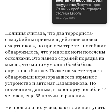
Бельгия как несостоявшееся
государство
Документ дня:
От каких проблем страдает
столица Европы
20 ноября 2015
Полиция считала, что два террориста-
самоубийцы привели в действие «пояса
смертников», но при осмотре тел погибших
обнаружилось, что у многих ноги посечены
осколками. Это навело стражей порядка на
мысль, что минимум одна бомба была
спрятана в багаже. Позже на месте теракта
обнаружили неразорвавшееся взрывное
устройство и автомат Калашникова. По
последним данным, в аэропорту погибли 14
человек, еще 35 получили ранения.
Не прошло и получаса, как стали поступать