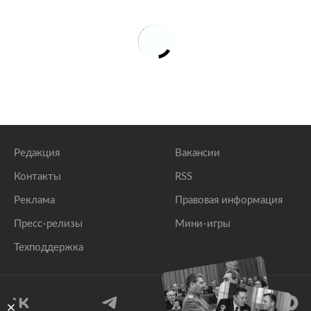
Редакция
Вакансии
Контакты
RSS
Реклама
Правовая информация
Пресс-релизы
Мини-игры
Техподдержка