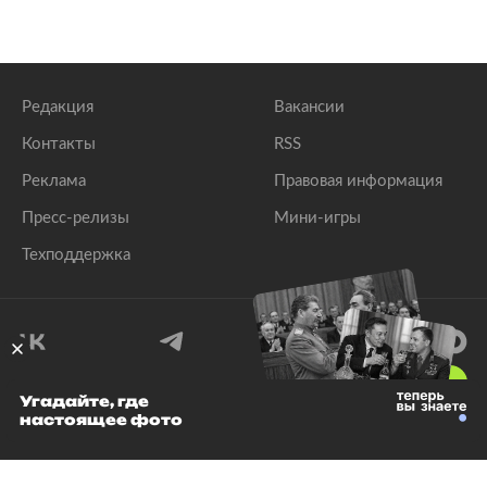
Редакция
Вакансии
Контакты
RSS
Реклама
Правовая информация
Пресс-релизы
Мини-игры
Техподдержка
18
+
Угадайте, где
настоящее фото
© 1999–2026 Все права защищены.
ООО «Лента.Ру»
Лента добра