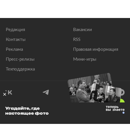
Редакция
Вакансии
Контакты
RSS
Реклама
Правовая информация
Пресс-релизы
Мини-игры
Техподдержка
18
+
Угадайте, где
настоящее фото
© 1999–2026 Все права защищены.
ООО «Лента.Ру»