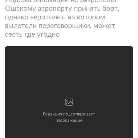
Ошскому аэропорту принять борт,
однако веротолет, на котором
вылетели переговорщики, может
сесть где угодно