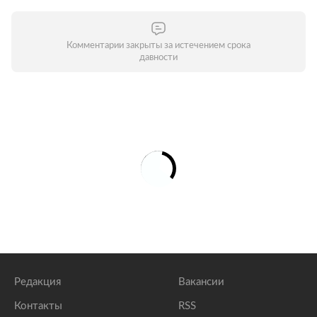
Комментарии закрыты за истечением срока
давности
Редакция
Вакансии
Контакты
RSS