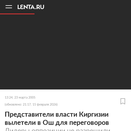
11
A
13:24, 23 марта 2005
(обновлено: 21:17, 15 февраля 2026)
Представители власти Киргизии
вылетели в Ош для переговоров
Лидеры оппозиции не разрешили