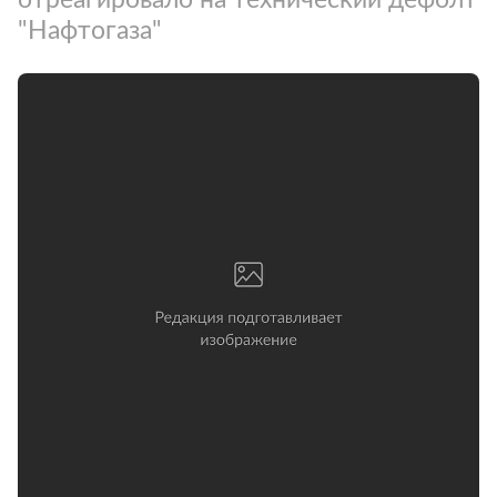
"Нафтогаза"