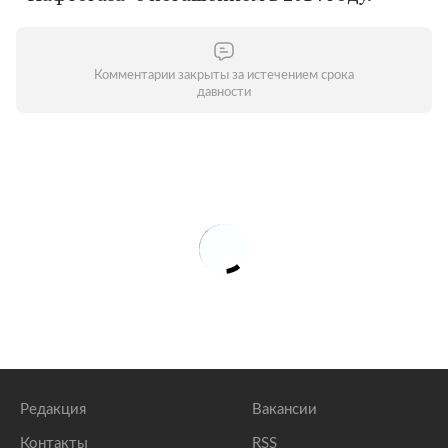
Комментарии закрыты за истечением срока
давности
Редакция
Вакансии
Контакты
RSS