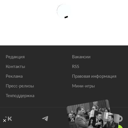
Редакция
Вакансии
Контакты
RSS
Реклама
Правовая информация
Пресс-релизы
Мини-игры
Техподдержка