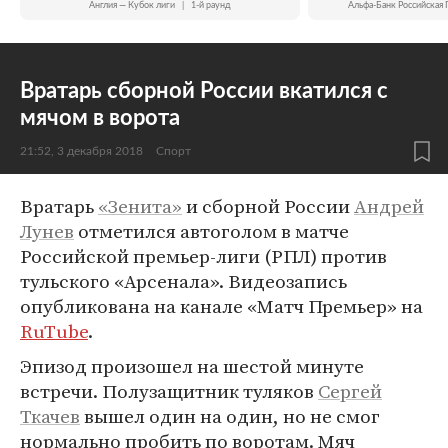
Англия — Кубок лиги
|
1-й раунд
Альфа-Банк Российская 
Вратарь сборной России вкатился с
мячом в ворота
21:52, 3 декабря 2018
Спорт
Вратарь
«Зенита»
и сборной России
Андрей
Лунев
отметился автоголом в матче
Российской премьер-лиги (РПЛ) против
тульского «Арсенала». Видеозапись
опубликована на канале «Матч Премьер» на
RuTube
.
Эпизод произошел на шестой минуте
встречи. Полузащитник туляков
Сергей
Ткачев
вышел один на один, но не смог
нормально пробить по воротам. Мяч