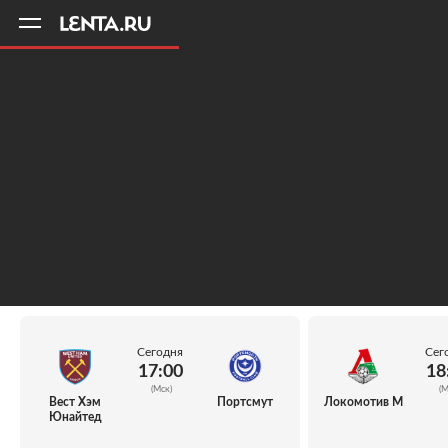
11
A
Сегодня
Сег
17:00
18
(Мск)
(М
Вест Хэм
Портсмут
Локомотив М
Юнайтед