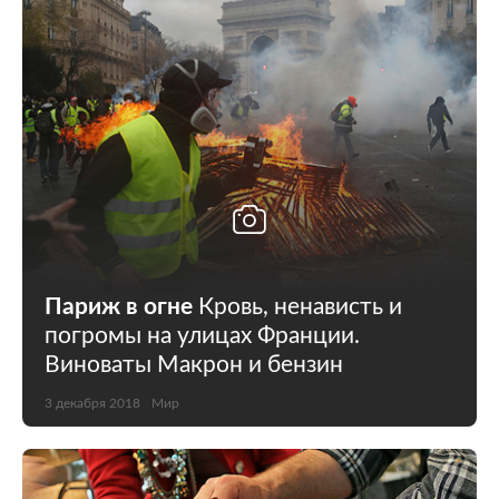
Мир
Бывший СССР
Экономика
Силовые структуры
Наука и техника
Спорт
Культура
Интернет и СМИ
Ценности
Путешествия
Из жизни
Среда обитания
Париж в огне
Кровь, ненависть и
погромы на улицах Франции.
Забота о себе
Авто
Виноваты Макрон и бензин
3 декабря 2018
Мир