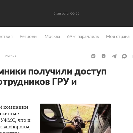
8 августа, 00:38
ствия
Регионы
Москва
69-я параллель
Моя страна
Россия
мники получили доступ
отрудников ГРУ и
ой компании
раничные
 УФМС, что и
тва обороны
,