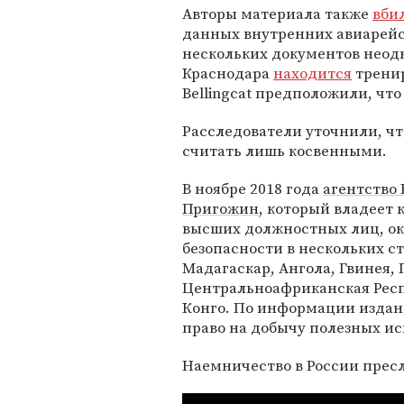
Авторы материала также
вби
данных внутренних авиарейс
нескольких документов неодн
Краснодара
находится
тренир
Bellingcat предположили, чт
Расследователи уточнили, ч
считать лишь косвенными.
В ноябре 2018 года
агентство 
Пригожин
, который владеет
высших должностных лиц, ок
безопасности в нескольких с
Мадагаскар, Ангола, Гвинея, 
Центральноафриканская Респ
Конго. По информации издани
право на добычу полезных ис
Наемничество в России пресл