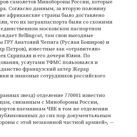
ров самолетов Минобороны России, которые
ра. Согласно данным, за вторую половину
угие африканские страны было доставлено
или, что их загранпаспорта были со схожими
 единственном московском паспортном
рждает Bellingcat, там свои выездные
 ГРУ Анатолий Чепига (Руслан Боширов) и
др Петров
), известные как «отравители»
гея Скрипаля
и его дочери Юлии. По
ования, услугами УФМС пользовался и
жданство французский актер
Жерар
ники и знакомые сотрудников российского
транных звезд) отделение 770001 известно
ицам, связанным с Минобороны России,
портов наемникам ЧВК в том же отделении
публикованных до сих пор документальным
роны с этой незаконной частной армией», —