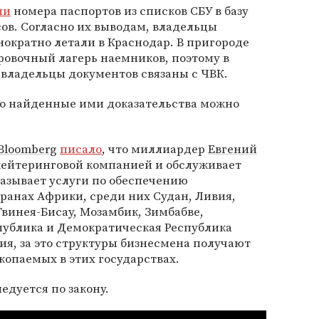
ли
номера паспортов из списков СБУ в базу
ов. Согласно их выводам, владельцы
ократно летали в Краснодар. В пригороде
овочный лагерь наемников, поэтому в
о владельцы документов связаны с ЧВК.
то найденные ими доказательства можно
Bloomberg
писало
, что миллиардер
Евгений
 кейтеринговой компанией и обслуживает
азывает услуги по обеспечению
транах Африки, среди них Судан, Ливия,
Гвинея-Бисау, Мозамбик, Зимбабве,
ублика и Демократическая Республика
я, за это структуры бизнесмена получают
копаемых в этих государствах.
едуется по закону.