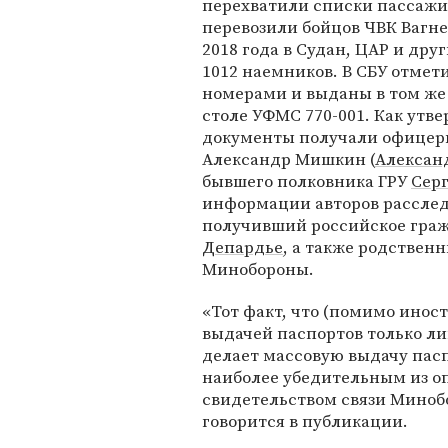
перехватили списки пассажи
перевозили бойцов ЧВК Вагне
2018 года в Судан, ЦАР и др
1012 наемников. В СБУ отмет
номерами и выданы в том же
столе УФМС 770-001. Как утве
документы получали офицеры
Александр Мишкин (
Алексан
бывшего полковника ГРУ
Сер
информации авторов расслед
получивший российское гра
Депардье
, а также родствен
Минобороны.
«Тот факт, что (помимо инос
выдачей паспортов только л
делает массовую выдачу пас
наиболее убедительным из о
свидетельством связи Минобо
говорится в публикации.