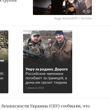
я группа
Кадр: RamiroWTF / YouTube
ами
Умру за родину. Дорого
ВК:
Российские наемники
ью
погибают за границей, а
дома им грозит тюрьма
1 февраля 2018
 безопасности Украины
(СБУ) сообщали, что