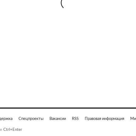
держка
Спецпроекты
Вакансии
RSS
Правовая информация
Ми
е
Ctrl+Enter