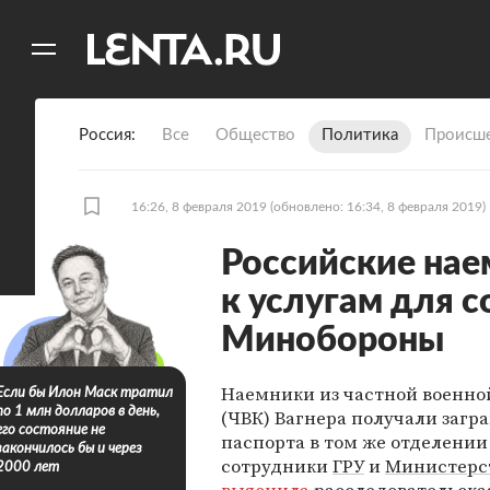
11
A
Россия
Все
Общество
Политика
Происше
16:26, 8 февраля 2019
(обновлено: 16:34, 8 февраля 2019)
Российские нае
к услугам для с
Минобороны
Наемники из частной военн
Если бы Илон Маск тратил
по 1 млн долларов в день,
(ЧВК) Вагнера получали заг
его состояние не
паспорта в том же отделении
закончилось бы и через
сотрудники
ГРУ
и
Министерс
2000 лет