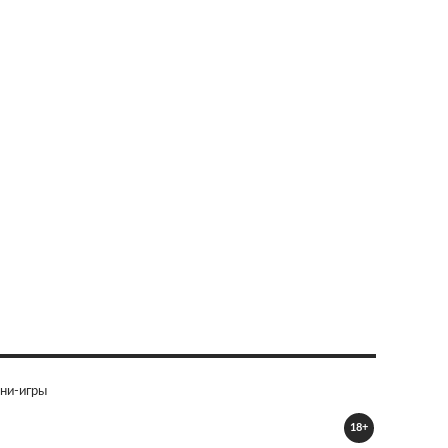
ни-игры
18+