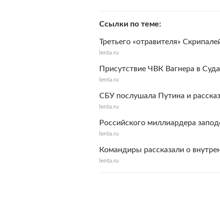
Ссылки по теме
Третьего «отравителя» Скрипале
lenta.ru
Присутствие ЧВК Вагнера в Суд
lenta.ru
СБУ послушала Путина и расска
lenta.ru
Российского миллиардера запод
lenta.ru
Командиры рассказали о внутре
lenta.ru