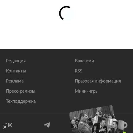
Редакция
Вакансии
Контакты
RSS
Реклама
Правовая информация
Пресс-релизы
Мини-игры
Техподдержка