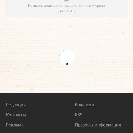
Комментарии закрыты за истечением срока
давности
Редакция
Вакансии
Контакты
RSS
Реклама
Правовая информация