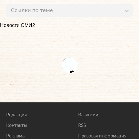
Ссылки по теме
Россиян предупредили об опасности проживания в
Новости СМИ2
маленьких квартирах
lenta.ru
Многодетных россиян предложили расселить по
роскошным квартирам чиновников
lenta.ru
Сотрудников газовых служб пустят в квартиры
россиян по QR-кодам
lenta.ru
Описаны самые популярные приемы квартирных
мошенников в Москве
lenta.ru
Редакция
Вакансии
Контакты
RSS
Реклама
Правовая информация