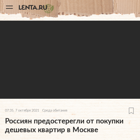
11
A
07:35, 7 октября 2021
Среда обитания
Россиян предостерегли от покупки
дешевых квартир в Москве