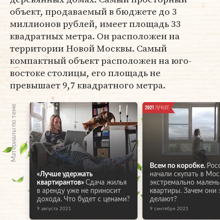
объект, продаваемый в бюджете до 3
миллионов рублей, имеет площадь 33
квадратных метра. Он расположен на
территории Новой Москвы. Самый
компактный объект расположен на юго-
востоке столицы, его площадь не
превышает 9,7 квадратного метра.
Материалы по теме
Всем по коробке.
Рос
«Лучше удержать
начали скупать в Мос
квартирантов»
Сдача жилья
экстремально малень
в аренду уже не приносит
квартиры. Зачем они 
дохода. Что будет с ценами?
делают?
9 августа 2021
9 сентября 2021