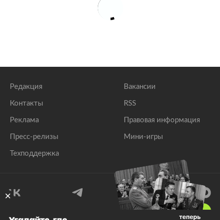
Редакция
Вакансии
Контакты
RSS
Реклама
Правовая информация
Пресс-релизы
Мини-игры
Техподдержка
18
+
Угадайте, где