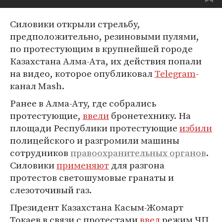
Cиловики открыли стрельбу,
предположительно, резиновыми пулями,
по протестующим в крупнейшей городе
Казахстана Алма-Ата, их действия попали
на видео, которое опубликовал
Telegram
-
канал Mash.
Ранее в Алма-Ату, где собрались
протестующие,
ввели
бронетехнику. На
площади Республики протестующие
избили
полицейского и разгромили машины
сотрудников
правоохранительных органов
.
Силовики
применяют
для разгона
протестов светошумовые гранаты и
слезоточивый газ.
Президент Казахстана Касым-Жомарт
Токаев в связи с протестами
ввел
режим ЧП