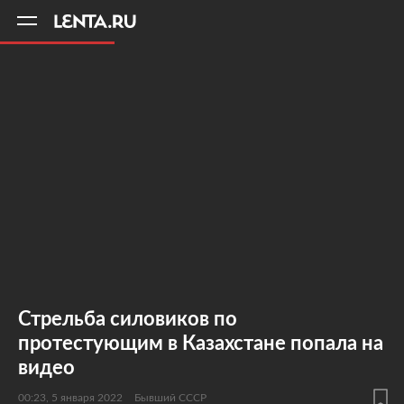
11
A
Стрельба силовиков по
протестующим в Казахстане попала на
видео
00:23, 5 января 2022
Бывший СССР